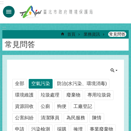
:::
跳到主要內容區塊
:::
首頁
業務資訊
常見問答
常見問答
全部
空氣污染
防治(水污染、環境消毒)
環境維護
垃圾處理
廢棄物
專用垃圾袋
資源回收
公廁
狗便
工廠登記
公害糾紛
清潔隊員
為民服務
陳情
申請
污染檢測
採購
掩埋
事業廢棄物