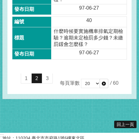
97-06-27
40
什麼時候要實施機車排氣定期檢
驗？逾期未定檢罰多少錢？未繳
罰鍰會怎麼樣？
97-06-27
1
2
3
每頁筆數
/
60
回上一頁
:::
地址：110204 臺北市市府路1號6樓東北區