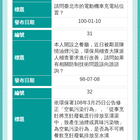
請問臺北市的電動機車充電站位
置？
100-01-10
31
本人開設之餐廳，近日被鄰居陳
情油煙污染，環保局稽查大隊派
人稽查要求進行改善，請問如果
有相關防制技術問題該向誰諮
詢？
98-07-08
32
依環保署108年3月25日公告修
正「空氣污染行為」，「從事烹
飪將烹飪廢氣逕行排放至溝渠
中，致產生油煙或異味污染物」
為空氣污染行為，是否為不可將
餐飲烹飪廢氣排放至水溝