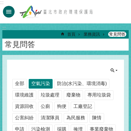
:::
跳到主要內容區塊
:::
首頁
業務資訊
常見問答
常見問答
全部
空氣污染
防治(水污染、環境消毒)
環境維護
垃圾處理
廢棄物
專用垃圾袋
資源回收
公廁
狗便
工廠登記
公害糾紛
清潔隊員
為民服務
陳情
申請
污染檢測
採購
掩埋
事業廢棄物