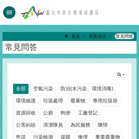
:::
跳到主要內容區塊
:::
首頁
業務資訊
常見問答
常見問答
全部
空氣污染
防治(水污染、環境消毒)
環境維護
垃圾處理
廢棄物
專用垃圾袋
資源回收
公廁
狗便
工廠登記
公害糾紛
清潔隊員
為民服務
陳情
申請
污染檢測
採購
掩埋
事業廢棄物