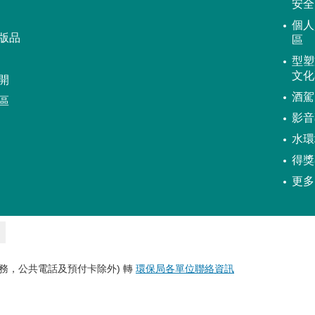
安全
個人
版品
區
型塑
文化
開
酒駕
區
影音
水環
得獎
更多
務，公共電話及預付卡除外) 轉
環保局各單位聯絡資訊