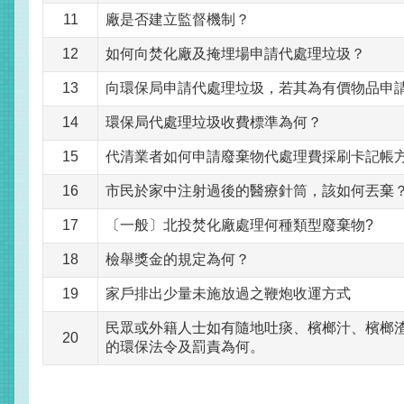
11
廠是否建立監督機制？
12
如何向焚化廠及掩埋場申請代處理垃圾？
13
向環保局申請代處理垃圾，若其為有價物品申
14
環保局代處理垃圾收費標準為何？
15
代清業者如何申請廢棄物代處理費採刷卡記帳
16
市民於家中注射過後的醫療針筒，該如何丟棄
17
〔一般〕北投焚化廠處理何種類型廢棄物?
18
檢舉獎金的規定為何？
19
家戶排出少量未施放過之鞭炮收運方式
民眾或外籍人士如有隨地吐痰、檳榔汁、檳榔
20
的環保法令及罰責為何。