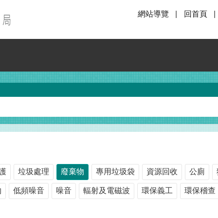
網站導覽
回首頁
護
垃圾處理
廢棄物
專用垃圾袋
資源回收
公廁
物
低頻噪音
噪音
輻射及電磁波
環保義工
環保稽查