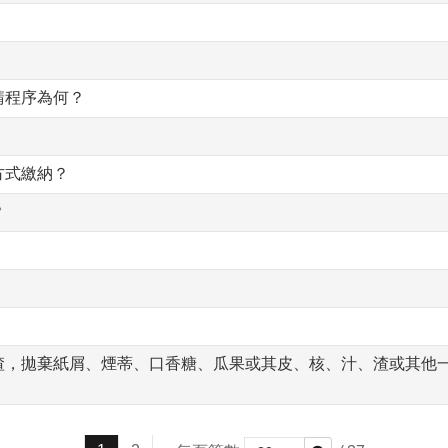
請程序為何？
方式繳納？
？
渣，拋棄紙屑、煙蒂、口香糖、瓜果或其皮、核、汁、渣或其他