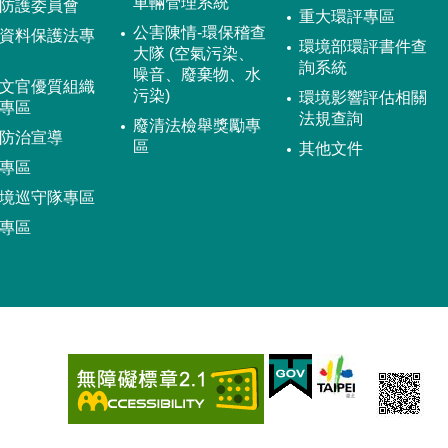
車輛管理系統
防護委員會
重大環評專區
公害陳情-環保稽查
資料保護法專
環境部環評書件查
大隊 (空氣污染、
詢系統
噪音、廢棄物、水
文官優質組織
污染)
環境影響評估相關
專區
法規查詢
廢清法檢舉獎勵專
防治宣導
區
其他文件
專區
境巡守隊專區
專區