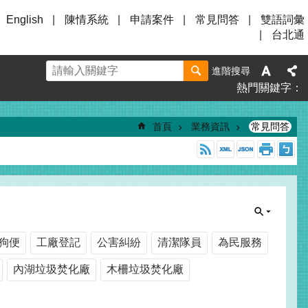
English
陳情系統
申請案件
常見問答
雙語詞彙
台北通
進階搜尋
熱門關鍵字
首頁
業務資訊
常見問答
狗便
工廠登記
公害糾紛
清潔隊員
為民服務
內湖垃圾焚化廠
木柵垃圾焚化廠