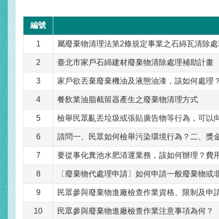
編號
1
屬廢棄物清理法第2條規定事業之石綿瓦清除處
2
臺北市家戶石綿建材廢棄物清除處理補助計畫
3
家戶欲丟棄廢棄機油及液態油漆，該如何處理
4
餐飲業油脂截留器產生之廢棄物清理方式
5
檢舉民眾亂丟垃圾或張貼廣告物等行為，可以向
6
請問一、民眾如何檢舉污染環境行為？二、獎
7
要從事化糞池水肥清運業務，該如何辦理？費
8
〔廢棄物代處理申請〕如何申請一般廢棄物或
9
民眾參與廢棄物進廠檢查作業資格、限制及申
10
民眾參與廢棄物進廠檢查作業注意事項為何？