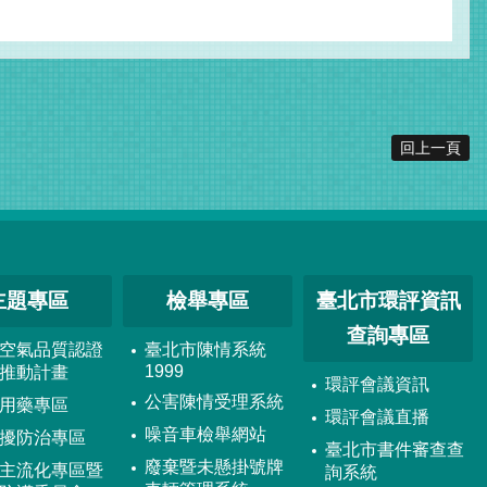
回上一頁
主題專區
檢舉專區
臺北市環評資訊
查詢專區
空氣品質認證
臺北市陳情系統
1999
推動計畫
環評會議資訊
公害陳情受理系統
用藥專區
環評會議直播
噪音車檢舉網站
擾防治專區
臺北市書件審查查
廢棄暨未懸掛號牌
主流化專區暨
詢系統