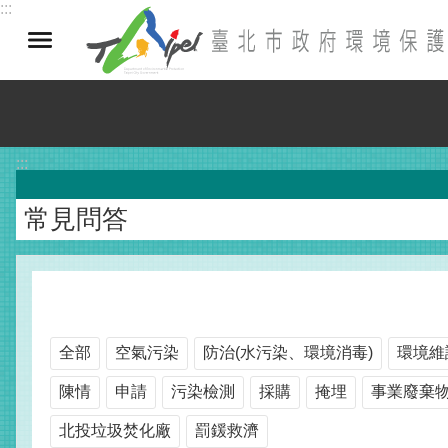
:::
跳到主要內容區塊
:::
常見問答
全部
空氣污染
防治(水污染、環境消毒)
環境維
陳情
申請
污染檢測
採購
掩埋
事業廢棄
北投垃圾焚化廠
罰鍰救濟