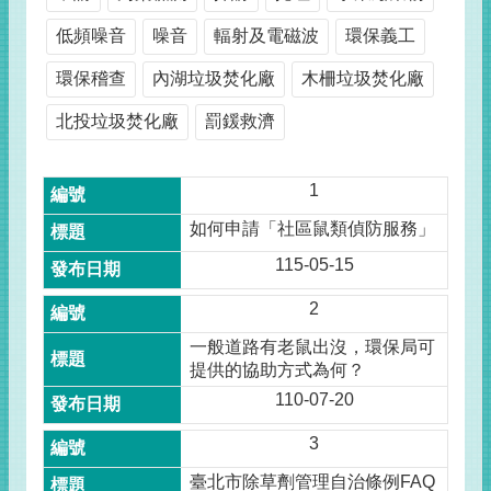
低頻噪音
噪音
輻射及電磁波
環保義工
環保稽查
內湖垃圾焚化廠
木柵垃圾焚化廠
北投垃圾焚化廠
罰鍰救濟
1
如何申請「社區鼠類偵防服務」
115-05-15
2
一般道路有老鼠出沒，環保局可
提供的協助方式為何？
110-07-20
3
臺北市除草劑管理自治條例FAQ