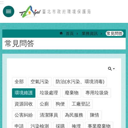
:::
跳到主要內容區塊
:::
首頁
業務資訊
常見問答
常見問答
全部
空氣污染
防治(水污染、環境消毒)
環境維護
垃圾處理
廢棄物
專用垃圾袋
資源回收
公廁
狗便
工廠登記
公害糾紛
清潔隊員
為民服務
陳情
申請
污染檢測
採購
掩埋
事業廢棄物