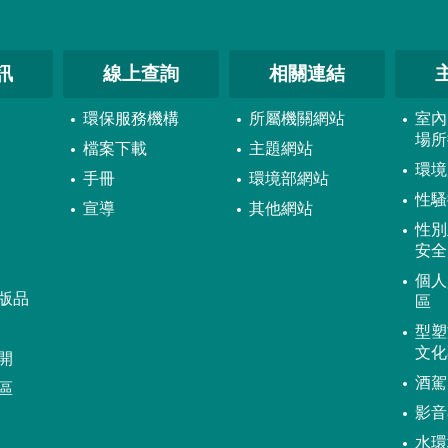
訊
線上查詢
相關連結
環保服務機構
所屬機關網站
室內
場所
檔案下載
主題網站
環境
手冊
環境部網站
性騷
宣導
其他網站
性別
安全
個人
版品
區
型塑
文化
開
酒駕
區
影音
水環