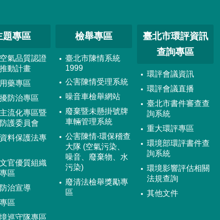
主題專區
檢舉專區
臺北市環評資訊
查詢專區
空氣品質認證
臺北市陳情系統
1999
推動計畫
環評會議資訊
公害陳情受理系統
用藥專區
環評會議直播
噪音車檢舉網站
擾防治專區
臺北市書件審查查
廢棄暨未懸掛號牌
主流化專區暨
詢系統
車輛管理系統
防護委員會
重大環評專區
公害陳情-環保稽查
資料保護法專
環境部環評書件查
大隊 (空氣污染、
詢系統
噪音、廢棄物、水
文官優質組織
污染)
環境影響評估相關
專區
法規查詢
廢清法檢舉獎勵專
防治宣導
區
其他文件
專區
境巡守隊專區