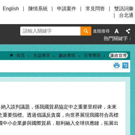
English
陳情系統
申請案件
常見問答
雙語詞彙
台北通
進階搜尋
熱門關鍵字
首頁
主題專區
廉政專區
宣導專區
廉政宣導
腐」納入談判議題，係我國貿易協定中之重要里程碑，未來
之重要指標。透過倡議反貪腐，向世界展現我國符合高標
國中小企業參與國際貿易，順利融入全球供應鏈，拓展出