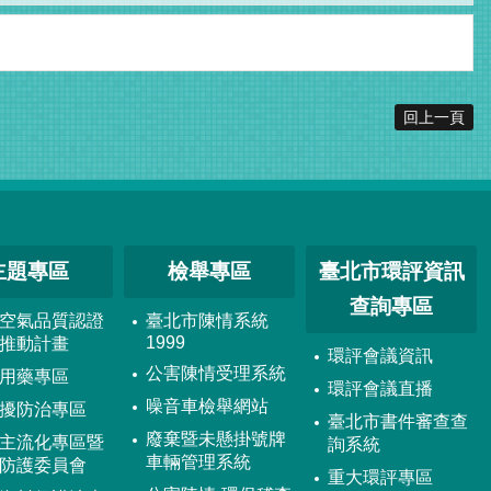
回上一頁
主題專區
檢舉專區
臺北市環評資訊
查詢專區
空氣品質認證
臺北市陳情系統
1999
推動計畫
環評會議資訊
公害陳情受理系統
用藥專區
環評會議直播
噪音車檢舉網站
擾防治專區
臺北市書件審查查
廢棄暨未懸掛號牌
主流化專區暨
詢系統
車輛管理系統
防護委員會
重大環評專區