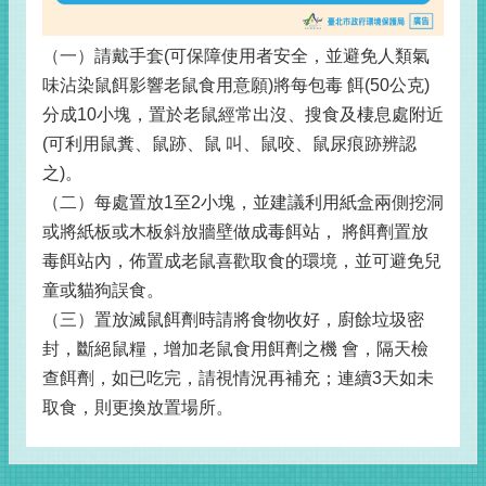
（⼀）
請戴⼿套(可保障使⽤者安全，並避免⼈類氣
味沾染鼠餌影響老鼠食⽤意願)將每包毒 餌(50公克)
分成10⼩塊，置於老鼠經常出沒、搜食及棲息處附近
(可利⽤鼠糞、鼠跡、鼠 叫、鼠咬、鼠尿痕跡辨認
之)。
（二）
每處置放1⾄2⼩塊，並建議利⽤紙盒兩側挖洞
或將紙板或⽊板斜放牆壁做成毒餌站， 將餌劑置放
毒餌站內，佈置成老鼠喜歡取食的環境，並可避免兒
童或貓狗誤食。
（三）
置放滅鼠餌劑時請將食物收好，廚餘垃圾密
封，斷絕鼠糧，增加老鼠食⽤餌劑之機 會，隔天檢
查餌劑，如已吃完，請視情況再補充；連續3天如未
取食，則更換放置場所。