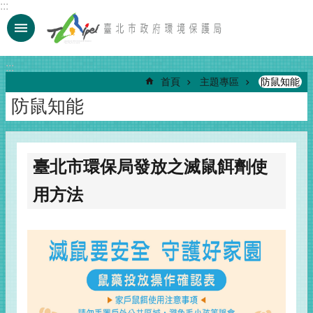
:::
跳到主要內容區塊
:::
首頁
主題專區
防鼠知能
防鼠知能
臺北市環保局發放之滅鼠餌劑使
⽤⽅法