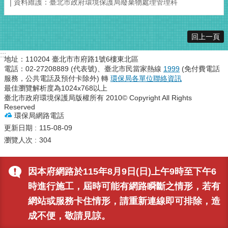
資料維護：臺北市政府環境保護局廢棄物處理管理科
回上一頁
:::
地址：110204 臺北市市府路1號6樓東北區
電話：02-27208889 (代表號)、臺北市民當家熱線
1999
(免付費電話
服務，公共電話及預付卡除外) 轉
環保局各單位聯絡資訊
最佳瀏覽解析度為1024x768以上
臺北市政府環境保護局版權所有 2010© Copyright All Rights
Reserved
環保局網路電話
更新日期
115-08-09
瀏覽人次
304
因本府網路於115年8月9日(日)上午9時至下午6
時進行施工，屆時可能有網路瞬斷之情形，若有
網站或服務卡住情形，請重新連線即可排除，造
成不便，敬請見諒。