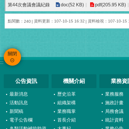
第44次會議會議紀錄
doc(52 KB)
pdf(205.95 KB)
點閱數：
資料更新：107-10-15 16:32
資料檢視：107-10-15 1
240
關閉
:::
公告資訊
機關介紹
業務資
最新消息
歷史沿革
業務服務
活動訊息
組織架構
施政計畫
新聞稿
業務職掌
局務會議
電子公告欄
首長介紹
統計資料
各類活動補協助資
大事紀
業務公告