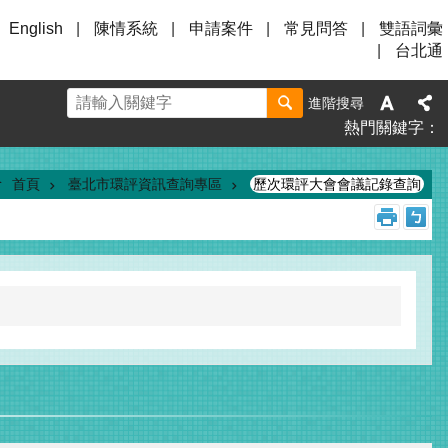
English
陳情系統
申請案件
常見問答
雙語詞彙
台北通
進階搜尋
熱門關鍵字
首頁
臺北市環評資訊查詢專區
歷次環評大會會議記錄查詢