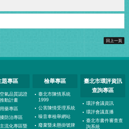
回上一頁
主題專區
檢舉專區
臺北市環評資訊
查詢專區
空氣品質認證
臺北市陳情系統
1999
推動計畫
環評會議資訊
公害陳情受理系統
用藥專區
環評會議直播
噪音車檢舉網站
擾防治專區
臺北市書件審查查
廢棄暨未懸掛號牌
主流化專區暨
詢系統