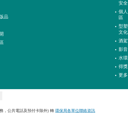
安全
個人
版品
區
型塑
文化
開
酒駕
區
影音
水環
得獎
更多
務，公共電話及預付卡除外) 轉
環保局各單位聯絡資訊