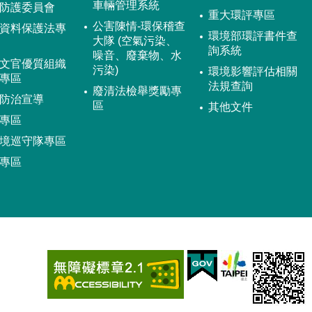
車輛管理系統
防護委員會
重大環評專區
公害陳情-環保稽查
資料保護法專
環境部環評書件查
大隊 (空氣污染、
詢系統
噪音、廢棄物、水
文官優質組織
污染)
環境影響評估相關
專區
法規查詢
廢清法檢舉獎勵專
防治宣導
區
其他文件
專區
境巡守隊專區
專區