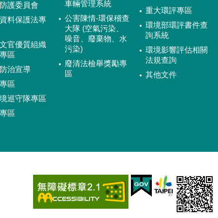
車輛管理系統
防護委員會
重大環評專區
公害陳情-環保稽查
資料保護法專
環境部環評書件查
大隊 (空氣污染、
詢系統
噪音、廢棄物、水
文官優質組織
污染)
環境影響評估相關
專區
法規查詢
廢清法檢舉獎勵專
防治宣導
區
其他文件
專區
境巡守隊專區
專區