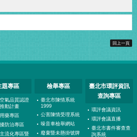
回上一頁
主題專區
檢舉專區
臺北市環評資訊
查詢專區
空氣品質認證
臺北市陳情系統
1999
推動計畫
環評會議資訊
公害陳情受理系統
用藥專區
環評會議直播
噪音車檢舉網站
擾防治專區
臺北市書件審查查
廢棄暨未懸掛號牌
主流化專區暨
詢系統