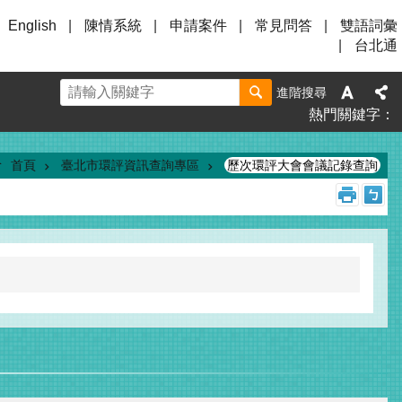
English
陳情系統
申請案件
常見問答
雙語詞彙
台北通
進階搜尋
熱門關鍵字
首頁
臺北市環評資訊查詢專區
歷次環評大會會議記錄查詢