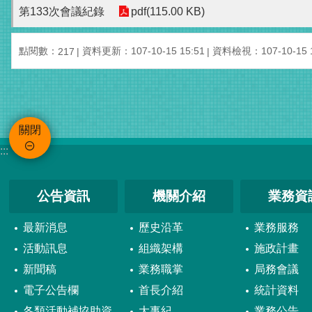
第133次會議紀錄
pdf(115.00 KB)
點閱數：
資料更新：107-10-15 15:51
資料檢視：107-10-15 1
217
關閉
:::
公告資訊
機關介紹
業務資
最新消息
歷史沿革
業務服務
活動訊息
組織架構
施政計畫
新聞稿
業務職掌
局務會議
電子公告欄
首長介紹
統計資料
各類活動補協助資
大事紀
業務公告