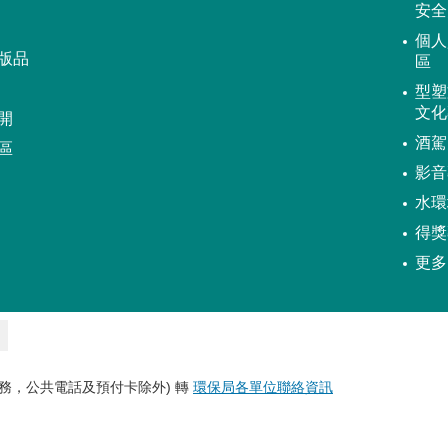
安全
個人
版品
區
型塑
文化
開
酒駕
區
影音
水環
得獎
更多
務，公共電話及預付卡除外) 轉
環保局各單位聯絡資訊