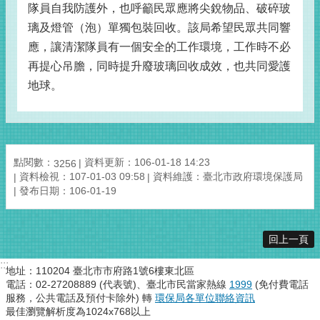
隊員自我防護外，也呼籲民眾應將尖銳物品、破碎玻
璃及燈管（泡）單獨包裝回收。該局希望民眾共同響
應，讓清潔隊員有一個安全的工作環境，工作時不必
再提心吊膽，同時提升廢玻璃回收成效，也共同愛護
地球。
點閱數：
資料更新：106-01-18 14:23
3256
資料檢視：107-01-03 09:58
資料維護：臺北市政府環境保護局
發布日期：106-01-19
回上一頁
:::
地址：110204 臺北市市府路1號6樓東北區
電話：02-27208889 (代表號)、臺北市民當家熱線
1999
(免付費電話
服務，公共電話及預付卡除外) 轉
環保局各單位聯絡資訊
最佳瀏覽解析度為1024x768以上