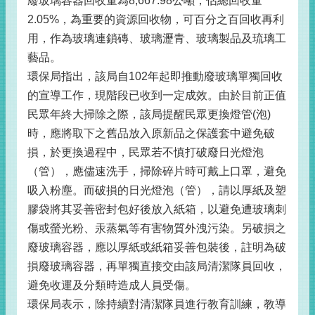
廢玻璃容器回收量為8,667.98公噸，佔總回收量
2.05%，為重要的資源回收物，可百分之百回收再利
用，作為玻璃連鎖磚、玻璃瀝青、玻璃製品及琉璃工
藝品。
環保局指出，該局自102年起即推動廢玻璃單獨回收
的宣導工作，現階段已收到一定成效。由於目前正值
民眾年終大掃除之際，該局提醒民眾更換燈管(泡)
時，應將取下之舊品放入原新品之保護套中避免破
損，於更換過程中，民眾若不慎打破廢日光燈泡
（管），應儘速洗手，掃除碎片時可戴上口罩，避免
吸入粉塵。而破損的日光燈泡（管），請以厚紙及塑
膠袋將其妥善密封包好後放入紙箱，以避免遭玻璃刺
傷或螢光粉、汞蒸氣等有害物質外洩污染。另破損之
廢玻璃容器，應以厚紙或紙箱妥善包裝後，註明為破
損廢玻璃容器，再單獨直接交由該局清潔隊員回收，
避免收運及分類時造成人員受傷。
環保局表示，除持續對清潔隊員進行教育訓練，教導