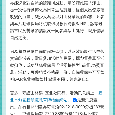
亦能深化對自然的認識與感動。期盼藉此讓「淨山」
從一次性行動轉化為日常生活態度，從個人出發累積
改變的力量，減少人為垃圾對山林環境的影響。凡參
與本活動環保局將核發環境教育時數3小時，誠摯邀
請市民於勞動節攜親友一同參與淨山健行，親身體驗
自然之美。
另為養成民眾自備環保杯習慣，以及鼓勵於生活中落
實節能減碳，當日參加活動的民眾，攜帶電費單至活
動攤位，成功登錄環保局「淨零拚轉型 節電3%獎百
萬」活動，可獲精美小禮品一份，自備環保杯可至飲
料BAR免費領取飲料(數量有限，領完為止)。
更多「守護山林溪 臺北揪同行」活動訊息請上
「臺
北市無圍牆環境教育博物館網站」
最新消息查
詢。如有相關問題亦可電洽02-2218-9099分機233黃
先生、或環保局02-2720-8889分機1778林小姐詢