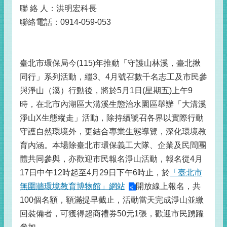
聯 絡 人：洪明宏科長
聯絡電話：0914-059-053
臺北市環保局今(115)年推動「守護山林溪，臺北揪
同行」系列活動，繼3、4月號召數千名志工及市民參
與淨山（溪）行動後，將於5月1日(星期五)上午9
時，在北市內湖區大溝溪生態治水園區舉辦「大溝溪
淨山X生態縱走」活動，除持續號召各界以實際行動
守護自然環境外，更結合專業生態導覽，深化環境教
育內涵。本場除臺北市環保義工大隊、企業及民間團
體共同參與，亦歡迎市民報名淨山活動，報名從4月
17日中午12時起至4月29日下午6時止，於
「臺北市
無圍牆環境教育博物館」網站
開放線上報名，共
100個名額，額滿提早截止，活動當天完成淨山並繳
回裝備者，可獲得超商禮券50元1張，歡迎市民踴躍