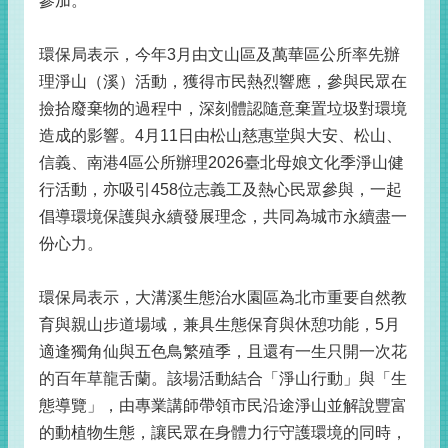
參加。
環保局表示，今年3月由文山區及萬華區公所率先辦
理淨山（溪）活動，獲得市民熱烈響應，參與民眾在
撿拾廢棄物的過程中，深刻體認隨意棄置垃圾對環境
造成的影響。4月11日由松山慈惠堂與大安、松山、
信義、南港4區公所辦理2026臺北母娘文化季淨山健
行活動，亦吸引458位志義工及熱心民眾參與，一起
倡導環境保護與永續發展理念，共同為城市永續盡一
份心力。
環保局表示，大溝溪生態治水園區為北市重要自然教
育與親山步道場域，兼具生態保育與休憩功能，5月
適逢獨角仙與五色鳥繁殖季，且還有一生只開一次花
的百年草龍舌蘭。該場活動結合「淨山行動」與「生
態導覽」，由專業講師帶領市民沿途淨山並解說豐富
的動植物生態，讓民眾在身體力行守護環境的同時，