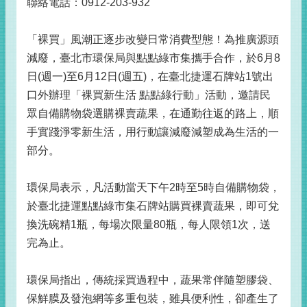
聯絡電話：0912-203-932
「裸買」風潮正逐步改變日常消費型態！為推廣源頭
減廢，臺北市環保局與點點綠市集攜手合作，於6月8
日(週一)至6月12日(週五)，在臺北捷運石牌站1號出
口外辦理「裸買新生活 點點綠行動」活動，邀請民
眾自備購物袋選購裸賣蔬果，在通勤往返的路上，順
手實踐淨零新生活，用行動讓減廢減塑成為生活的一
部分。
環保局表示，凡活動當天下午2時至5時自備購物袋，
於臺北捷運點點綠市集石牌站購買裸賣蔬果，即可兌
換洗碗精1瓶，每場次限量80瓶，每人限領1次，送
完為止。
環保局指出，傳統採買過程中，蔬果常伴隨塑膠袋、
保鮮膜及發泡網等多重包裝，雖具便利性，卻產生了