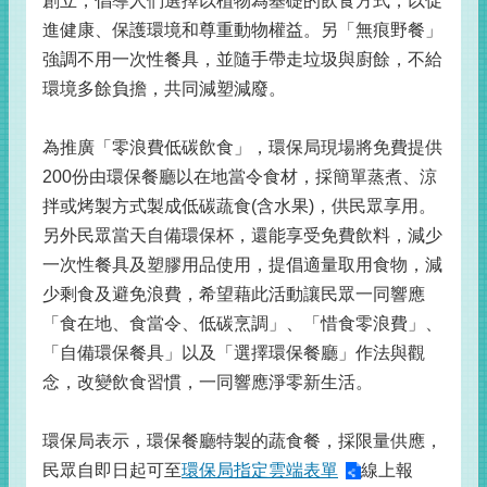
創立，倡導人們選擇以植物為基礎的飲食方式，以促
進健康、保護環境和尊重動物權益。另「無痕野餐」
強調不用一次性餐具，並隨手帶走垃圾與廚餘，不給
環境多餘負擔，共同減塑減廢。
為推廣「零浪費低碳飲食」，環保局現場將免費提供
200份由環保餐廳以在地當令食材，採簡單蒸煮、涼
拌或烤製方式製成低碳蔬食(含水果)，供民眾享用。
另外民眾當天自備環保杯，還能享受免費飲料，減少
一次性餐具及塑膠用品使用，提倡適量取用食物，減
少剩食及避免浪費，希望藉此活動讓民眾一同響應
「食在地、食當令、低碳烹調」、「惜食零浪費」、
「自備環保餐具」以及「選擇環保餐廳」作法與觀
念，改變飲食習慣，一同響應淨零新生活。
環保局表示，環保餐廳特製的蔬食餐，採限量供應，
民眾自即日起可至
環保局指定雲端表單
線上報