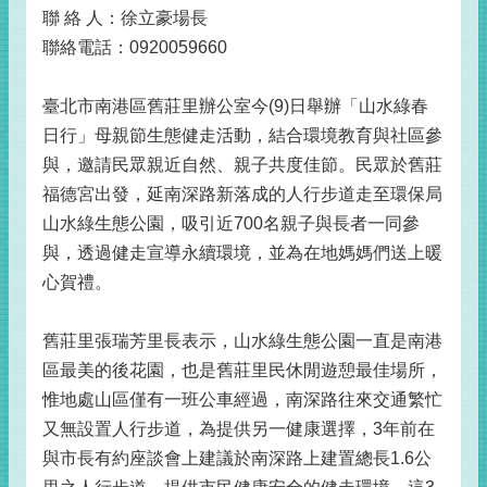
聯 絡 人：徐立豪場長
聯絡電話：0920059660
臺北市南港區舊莊里辦公室今(9)日舉辦「山水綠春
日行」母親節生態健走活動，結合環境教育與社區參
與，邀請民眾親近自然、親子共度佳節。民眾於舊莊
福德宮出發，延南深路新落成的人行步道走至環保局
山水綠生態公園，吸引近700名親子與長者一同參
與，透過健走宣導永續環境，並為在地媽媽們送上暖
心賀禮。
舊莊里張瑞芳里長表示，山水綠生態公園一直是南港
區最美的後花園，也是舊莊里民休閒遊憩最佳場所，
惟地處山區僅有一班公車經過，南深路往來交通繁忙
又無設置人行步道，為提供另一健康選擇，3年前在
與市長有約座談會上建議於南深路上建置總長1.6公