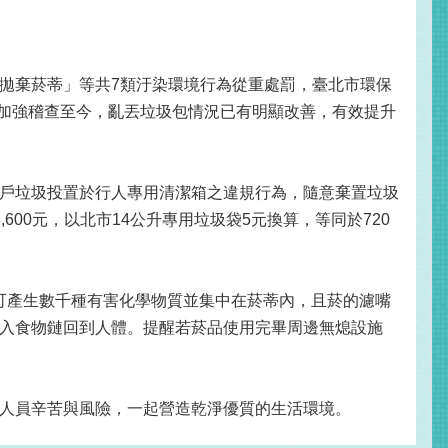
「拋棄菸蒂」等共7類汙染環境行為從重處罰，臺北市環保
並加強稽查至今，亂丟垃圾包情況已有明顯改善，有效提升
戶垃圾投置於行人專用清潔箱之違規行為，隨意棄置垃圾
00元，以北市14公升專用垃圾袋5元換算，等同於720
程可產生數千種有害化學物質並集中在菸蒂內，且菸的濾嘴
入食物鏈回到人體。提醒若菸品使用完畢周邊無熄設施
人員辛苦與風險，一起營造乾淨優質的生活環境。