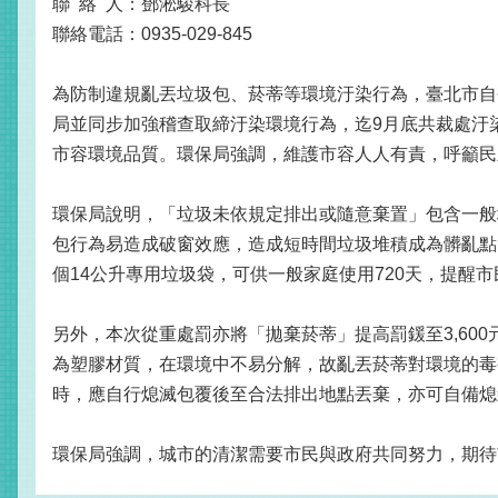
聯 絡 人：鄧淞駿科長
聯絡電話：0935-029-845
為防制違規亂丟垃圾包、菸蒂等環境汙染行為，臺北市自今
局並同步加強稽查取締汙染環境行為，迄9月底共裁處汙
市容環境品質。環保局強調，維護市容人人有責，呼籲民
環保局說明，「垃圾未依規定排出或隨意棄置」包含一般
包行為易造成破窗效應，造成短時間垃圾堆積成為髒亂點，
個14公升專用垃圾袋，可供一般家庭使用720天，提醒
另外，本次從重處罰亦將「拋棄菸蒂」提高罰鍰至3,6
為塑膠材質，在環境中不易分解，故亂丟菸蒂對環境的毒
時，應自行熄滅包覆後至合法排出地點丟棄，亦可自備熄
環保局強調，城市的清潔需要市民與政府共同努力，期待