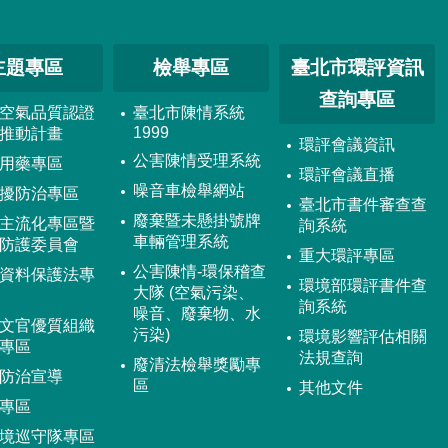
主題專區
檢舉專區
臺北市環評資訊
查詢專區
空氣品質認證
臺北市陳情系統
1999
推動計畫
環評會議資訊
公害陳情受理系統
用藥專區
環評會議直播
噪音車檢舉網站
擾防治專區
臺北市書件審查查
廢棄暨未懸掛號牌
主流化專區暨
詢系統
車輛管理系統
防護委員會
重大環評專區
公害陳情-環保稽查
資料保護法專
環境部環評書件查
大隊 (空氣污染、
詢系統
噪音、廢棄物、水
文官優質組織
污染)
環境影響評估相關
專區
法規查詢
廢清法檢舉獎勵專
防治宣導
區
其他文件
專區
境巡守隊專區