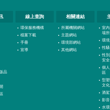
訊
線上查詢
相關連結
環保服務機構
所屬機關網站
室內
場所
檔案下載
主題網站
環境
手冊
環境部網站
性騷
宣導
其他網站
性別
安全
個人
版品
區
型塑
文化
開
酒駕
區
影音
水環