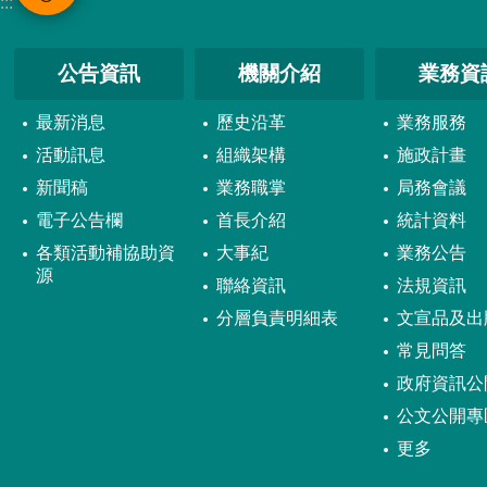
:::
公告資訊
機關介紹
業務資
最新消息
歷史沿革
業務服務
活動訊息
組織架構
施政計畫
新聞稿
業務職掌
局務會議
電子公告欄
首長介紹
統計資料
各類活動補協助資
大事紀
業務公告
源
聯絡資訊
法規資訊
分層負責明細表
文宣品及出
常見問答
政府資訊公
公文公開專
更多