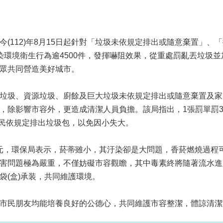
(112)年8月15日起針對「垃圾未依規定排出或隨意棄置」、
染環境衛生行為逾4500件，發揮嚇阻效果，從重處罰亂丟垃圾
眾共同營造美好城市。
垃圾、資源垃圾、廚餘及巨大垃圾未依規定排出或隨意棄置及家
除影響市容外，更造成清潔人員負擔。該局指出，1張罰單罰3,6
市民依規定排出垃圾包，以免因小失大。
00元，環保局表示，菸蒂雖小，其汙染卻是大問題，香菸燃燒過
害問題極為嚴重，不僅妨礙市容觀瞻，其中毒素終將隨著流水進
袋(盒)承装，共同維護環境。
市民朋友均能培養良好的公德心，共同維護市容整潔，體諒清潔