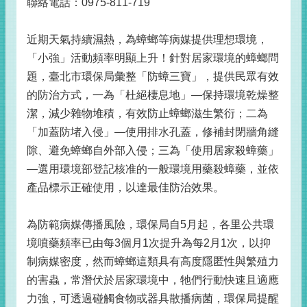
聯絡電話：0975-811-719
近期天氣持續濕熱，為蟑螂等病媒提供理想環境，
「小強」活動頻率明顯上升！針對居家環境的蟑螂問
題，臺北市環保局彙整「防蟑三寶」，提供民眾有效
的防治方式，一為「杜絕棲息地」—保持環境乾燥整
潔，減少雜物堆積，有效防止蟑螂滋生繁衍；二為
「加蓋防堵入侵」—使用排水孔蓋，修補封閉牆角縫
隙、避免蟑螂自外部入侵；三為「使用居家殺蟑藥」
—選用環境部登記核准的一般環境用藥殺蟑藥，並依
產品標示正確使用，以達最佳防治效果。
為防範病媒傳播風險，環保局自5月起，各里公共環
境噴藥頻率已由每3個月1次提升為每2月1次，以抑
制病媒密度，然而蟑螂這類具有高度隱匿性與繁殖力
的害蟲，常潛伏於居家環境中，牠們行動快速且適應
力強，可透過碰觸食物或器具散播病菌，環保局提醒