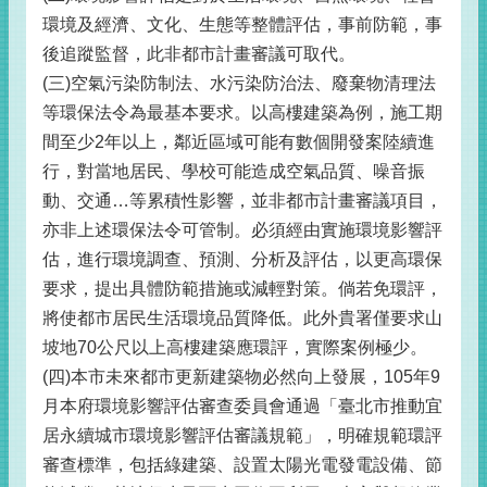
環境及經濟、文化、生態等整體評估，事前防範，事
後追蹤監督，此非都市計畫審議可取代。
(三)空氣污染防制法、水污染防治法、廢棄物清理法
等環保法令為最基本要求。以高樓建築為例，施工期
間至少2年以上，鄰近區域可能有數個開發案陸續進
行，對當地居民、學校可能造成空氣品質、噪音振
動、交通…等累積性影響，並非都市計畫審議項目，
亦非上述環保法令可管制。必須經由實施環境影響評
估，進行環境調查、預測、分析及評估，以更高環保
要求，提出具體防範措施或減輕對策。倘若免環評，
將使都市居民生活環境品質降低。此外貴署僅要求山
坡地70公尺以上高樓建築應環評，實際案例極少。
(四)本市未來都市更新建築物必然向上發展，105年9
月本府環境影響評估審查委員會通過「臺北市推動宜
居永續城市環境影響評估審議規範」，明確規範環評
審查標準，包括綠建築、設置太陽光電發電設備、節