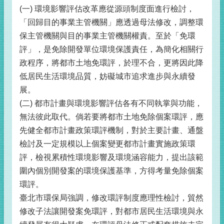
(一) 環境影響評估改革應從源頭制度面進行檢討，
「回歸目的事業主管機關」應透過母法修改，調整環
保主管機關與目的事業主管機關權責。至於「免環
評」，是免除開發單位環境保護責任，為簡化相關行
政程序，將都市土地免環評，於理不合，更將因此降
低居民生活環境品質，妨礙城市追求進步與永續發
展。
(二) 都市計畫與環境影響評估各有不同執掌與功能，
無法彼此取代。倘若要將都市土地免除個案環評，應
先健全都市計畫政策環評機制，對於主要計畫、通盤
檢討及一定規模以上個案變更都市計畫實施政策環
評，檢視累積性環境影響及環境涵容能力，提出該範
圍內個別開發案的環境保護基準，方得考量免除個案
環評。
臺北市環保局強調，修改環評制度應理性檢討，貿然
修改子法讓開發案免環評，對都市居民生活環境與永