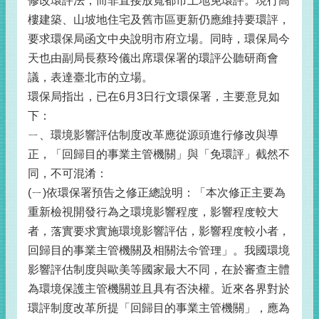
修改環評法，而非直接放寬都市土地免環評。現行高
樓建築、山坡地住宅及舊市區更新仍應維持要環評，
要求環保局函文中央說明市府立場。同時，環保局今
天也由副局長蔡玲儀出席環保署的環評公聽研商會
議，表達臺北市的立場。
環保局指出，已在6月3日行文環保署，主要意見如
下：
ㄧ、環境影響評估制度改革應從源頭進行修改與導
正，「回歸目的事業主管機關」與「免環評」截然不
同，不可混淆：
(ㄧ)依環保署預告之修正總說明：「本次修正主要為
重新檢視開發行為之環境影響程度，影響程度較大
者，落實要求實施環境影響評估，影響程度較小者，
回歸目的事業主管機關及相關法令管理」。我國環境
影響評估制度與歐美等國家最大不同，在於審查主體
為環境保護主管機關並且具有否決權。近來各界對於
環評制度改革所提「回歸目的事業主管機關」，應為