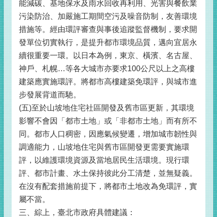
能減碳、基地保水及雨水回收再利用、光害與餐飲業
污染防治、加嚴施工期間空污及噪音防制，友善環境
措施等。經由環評審查與事後追蹤監督機制，要求開
發單位切實執行，是提升都市環境品質，邁向宜居永
續很重要一環。以日本為例，東京、橫濱、名古屋、
神戶、札幌…等各大城市亦要求100公尺以上之高樓
建築應實施環評。將都市高樓建築免環評，與城市進
步發展背道而馳。
(五)至於山坡地住宅社區開發及舊市區更新，其環境
影響不會因「都市土地」或「非都市土地」而有所不
同。都市人口稠密，因應氣候變遷，增加城市韌性與
調適能力，山坡地住宅與舊市區開發更需要實施環
評，以維護環境資源及當地居民生活環境。現行環
評、都市計畫、水土保持彼此分工清楚，並無疑義。
在沒有配套措施前提下，將都市土地改為免環評，實
屬不當。
三、綜上，臺北市政府具體建議：