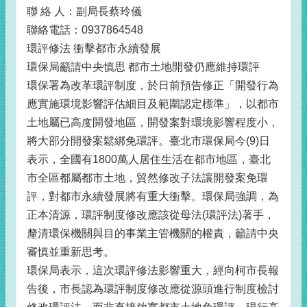
聯 絡 人：副局長蔡玲儀
聯絡電話：0937864548
環評修法 衝擊都市永續發展
環保局籲請中央慎思 都市土地開發仍應維持環評
環保署為改革環評制度，於日前預告修正「開發行為
應實施環境影響評估細目及範圍認定標準」，以都市
土地屬已高度開發地區，開發案對環境影響程度小，
將大部分開發案鬆綁免環評。臺北市環保局今(9)日
表示，全國有1800萬人居住生活在都市地區，臺北
市全區都屬都市土地，貿然修改子法讓開發案免環
評，對都市永續發展將有重大衝擊。環保局強調，為
正本清源，環評制度修改應該從母法(環評法)著手，
釐清環保機關與目的事業主管機關的權責，籲請中央
審慎並重新思考。
環保局表示，這次環評修法影響重大，經向柯市長報
告後，市長認為環評制度修改應從源頭進行制度檢討