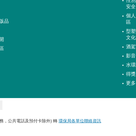
性別
安全
個人
版品
區
型塑
文化
開
酒駕
區
影音
水環
得獎
更多
務，公共電話及預付卡除外) 轉
環保局各單位聯絡資訊