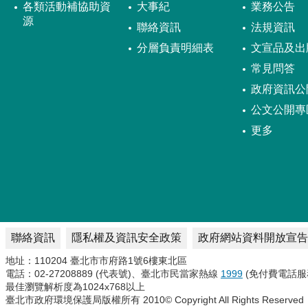
各類活動補協助資
大事紀
業務公告
源
聯絡資訊
法規資訊
分層負責明細表
文宣品及出
常見問答
政府資訊公
公文公開專
更多
聯絡資訊
隱私權及資訊安全政策
政府網站資料開放宣告
地址：110204 臺北市市府路1號6樓東北區
電話：02-27208889 (代表號)、臺北市民當家熱線
1999
(免付費電話服
最佳瀏覽解析度為1024x768以上
臺北市政府環境保護局版權所有 2010© Copyright All Rights Reserved