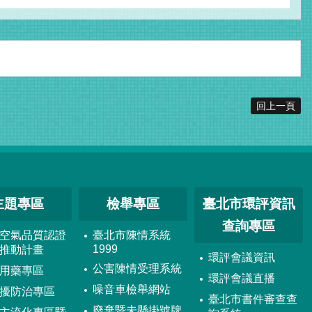
回上一頁
主題專區
檢舉專區
臺北市環評資訊
查詢專區
空氣品質認證
臺北市陳情系統
1999
推動計畫
環評會議資訊
公害陳情受理系統
用藥專區
環評會議直播
噪音車檢舉網站
擾防治專區
臺北市書件審查查
廢棄暨未懸掛號牌