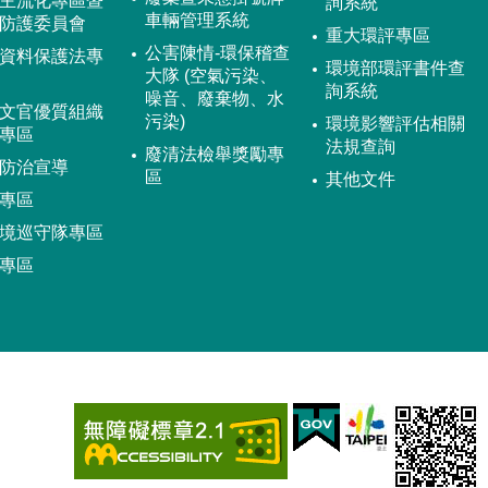
主流化專區暨
詢系統
車輛管理系統
防護委員會
重大環評專區
公害陳情-環保稽查
資料保護法專
環境部環評書件查
大隊 (空氣污染、
詢系統
噪音、廢棄物、水
文官優質組織
污染)
環境影響評估相關
專區
法規查詢
廢清法檢舉獎勵專
防治宣導
區
其他文件
專區
境巡守隊專區
專區