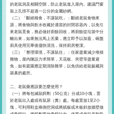
的老鼠洞及相關空隙，防止老鼠進入屋內。建議門窗
裝上孔徑不超過一公分的金屬紗網。
（二）「斷絕糧食，不讓鼠吃」：斷絕老鼠食物來
源，將食物與飲水收藏於適當的封閉容器內，以免引
來老鼠覓食，務必做好廚餘回收，將廚餘從垃圾中分
離出來，如果無法馬上丟棄，應立即予以加蓋，碗盤
廚具使用完畢後儘快清洗，保持廚房整潔。
（三）「整理環境，不讓鼠住」：住家盡量減少堆積
雜物，屋內陳設力求簡單，天花板、夾壁等盡量避
免，如有庭園應定期清除雜草，以免供給老鼠躲藏與
築巢的處所。
二、老鼠藥應該要怎麼使用？
（一）將每包滅鼠餌劑（50公克）分成10小塊，置
於老鼠出入處或有鼠尿（糞）處。每處置放1至2小
塊，可利用鞋盒兩側挖洞或將紙板或木板斜放牆壁做