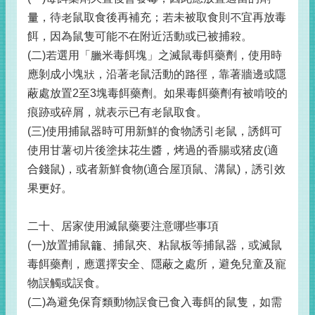
量，待老鼠取食後再補充；若未被取食則不宜再放毒
餌，因為鼠隻可能不在附近活動或已被捕殺。
(二)若選用「臘米毒餌塊」之滅鼠毒餌藥劑，使用時
應剝成小塊狀，沿著老鼠活動的路徑，靠著牆邊或隱
蔽處放置2至3塊毒餌藥劑。如果毒餌藥劑有被啃咬的
痕跡或碎屑，就表示已有老鼠取食。
(三)使用捕鼠器時可用新鮮的食物誘引老鼠，誘餌可
使用甘薯切片後塗抹花生醬，烤過的香腸或猪皮(適
合錢鼠)，或者新鮮食物(適合屋頂鼠、溝鼠)，誘引效
果更好。
二十、居家使用滅鼠藥要注意哪些事項
(一)放置捕鼠籠、捕鼠夾、粘鼠板等捕鼠器，或滅鼠
毒餌藥劑，應選擇安全、隱蔽之處所，避免兒童及寵
物誤觸或誤食。
(二)為避免保育類動物誤食已食入毒餌的鼠隻，如需