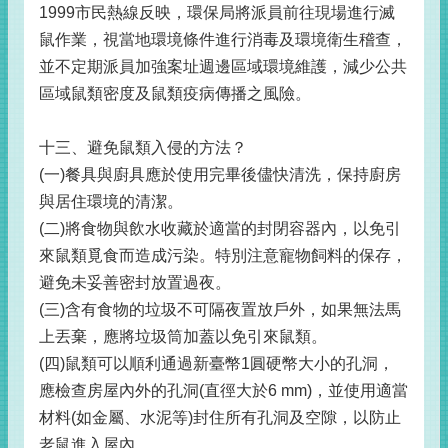
1999市民熱線反映，環保局將派員前往現場進行滅
鼠作業，視當地環境條件進行消毒及環境衛生稽查，
並不定期派員加強案址週邊區域環境維護，減少公共
區域鼠類密度及鼠類疫病傳播之風險。
十三、避免鼠類入侵的方法？
(一)餐具與廚具應於使用完畢後儘快清洗，保持廚房
與居住環境的清潔。
(二)將食物與飲水收藏於適當的封閉容器內，以免引
來鼠類覓食而造成污染。特別注意寵物飼料的保存，
避免未妥善密封放置過夜。
(三)含有食物的垃圾不可隔夜置放戶外，如果無法馬
上丟棄，應將垃圾筒加蓋以免引來鼠類。
(四)鼠類可以順利通過新臺幣1圓硬幣大小的孔洞，
應檢查房屋內外的孔洞(直徑大於6 mm)，並使用適當
材料(如金屬、水泥等)封住所有孔洞及空隙，以防止
老鼠進入屋內。