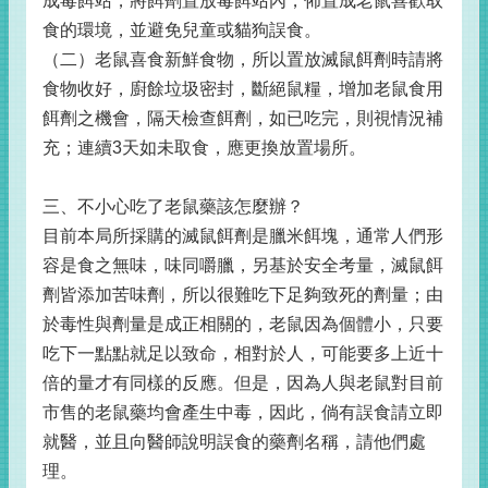
成毒餌站，將餌劑置放毒餌站內，佈置成老鼠喜歡取
食的環境，並避免兒童或貓狗誤食。
（二）老鼠喜食新鮮食物，所以置放滅鼠餌劑時請將
食物收好，廚餘垃圾密封，斷絕鼠糧，增加老鼠食用
餌劑之機會，隔天檢查餌劑，如已吃完，則視情況補
充；連續3天如未取食，應更換放置場所。
三、不小心吃了老鼠藥該怎麼辦？
目前本局所採購的滅鼠餌劑是臘米餌塊，通常人們形
容是食之無味，味同嚼臘，另基於安全考量，滅鼠餌
劑皆添加苦味劑，所以很難吃下足夠致死的劑量；由
於毒性與劑量是成正相關的，老鼠因為個體小，只要
吃下一點點就足以致命，相對於人，可能要多上近十
倍的量才有同樣的反應。但是，因為人與老鼠對目前
市售的老鼠藥均會產生中毒，因此，倘有誤食請立即
就醫，並且向醫師說明誤食的藥劑名稱，請他們處
理。