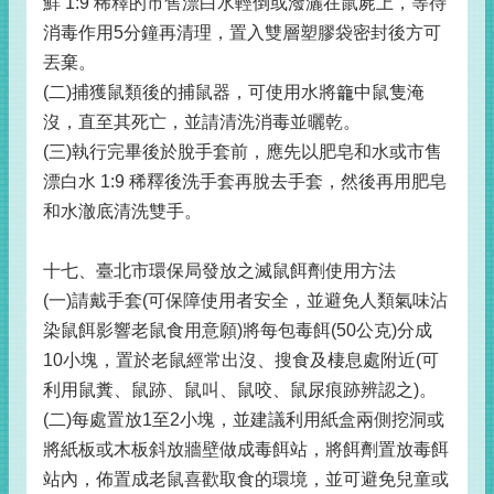
鮮 1:9 稀釋的市售漂白水輕倒或潑灑在鼠屍上，等待
消毒作用5分鐘再清理，置入雙層塑膠袋密封後方可
丟棄。
(二)捕獲鼠類後的捕鼠器，可使用水將籠中鼠隻淹
沒，直至其死亡，並請清洗消毒並曬乾。
(三)執行完畢後於脫手套前，應先以肥皂和水或市售
漂白水 1:9 稀釋後洗手套再脫去手套，然後再用肥皂
和水澈底清洗雙手。
十七、臺北市環保局發放之滅鼠餌劑使用方法
(一)請戴手套(可保障使用者安全，並避免人類氣味沾
染鼠餌影響老鼠食用意願)將每包毒餌(50公克)分成
10小塊，置於老鼠經常出沒、搜食及棲息處附近(可
利用鼠糞、鼠跡、鼠叫、鼠咬、鼠尿痕跡辨認之)。
(二)每處置放1至2小塊，並建議利用紙盒兩側挖洞或
將紙板或木板斜放牆壁做成毒餌站，將餌劑置放毒餌
站內，佈置成老鼠喜歡取食的環境，並可避免兒童或