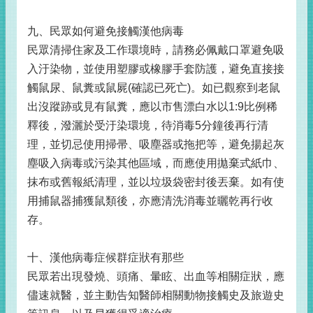
九、民眾如何避免接觸漢他病毒
民眾清掃住家及工作環境時，請務必佩戴口罩避免吸
入汙染物，並使用塑膠或橡膠手套防護，避免直接接
觸鼠尿、鼠糞或鼠屍(確認已死亡)。如已觀察到老鼠
出沒蹤跡或見有鼠糞，應以市售漂白水以1:9比例稀
釋後，潑灑於受汙染環境，待消毒5分鐘後再行清
理，並切忌使用掃帚、吸塵器或拖把等，避免揚起灰
塵吸入病毒或污染其他區域，而應使用拋棄式紙巾、
抹布或舊報紙清理，並以垃圾袋密封後丟棄。如有使
用捕鼠器捕獲鼠類後，亦應清洗消毒並曬乾再行收
存。
十、漢他病毒症候群症狀有那些
民眾若出現發燒、頭痛、暈眩、出血等相關症狀，應
儘速就醫，並主動告知醫師相關動物接觸史及旅遊史