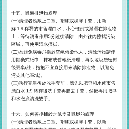
十五、鼠類排泄物處理
(一)清理者應戴上口罩、塑膠或橡膠手套，用新
鮮 1:9 稀釋的市售漂白水，小心輕倒或潑灑在排泄物
上，等待消毒作用5分鐘後清除，由外往內擦拭污染
區域，再使用清水擦拭。
(二)為避免病毒飛揚於空氣傳染他人，清除污物請使
用拋棄式紙巾、抹布或舊報紙清理，再以垃圾袋密封
後丟棄(註：拖把不宜直接用來清除排泄物，以避免
污染其他區域)。
(三)執行完畢後於脫手套前，應先以肥皂和水或市售
漂白水 1:9 稀釋後洗手套再脫去手套，然後再用肥皂
和水澈底清洗雙手。
十六、如何善後捕殺之鼠隻及鼠屍的處理
(一)清理者應戴上口罩、塑膠或橡膠手套，以新