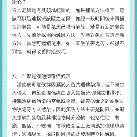
衛心？
通常老鼠是有其領域範圍的，如果捕鼠方法得宜，應
該可以迅速撲滅該區之老鼠，如經一段時間後未再捕
捉到老鼠，可能是鼠患已暫時解除。若是有新的老鼠
侵入，先前所採用的滅鼠方法，對新對象而言還是新
方法，當然可繼續使用。如一直受鼠害之苦，卻抓不
到牠，就得改善防治技巧。
八、什麼是漢他病毒症候群
漢他病毒症候群因屬於人畜共通傳染病，但不會由
人傳人，傳染途徑係經由吸入鼠類分泌物或排泄物、
接觸遭病毒污染的空氣或物體、被帶病毒之齧齒類動
物咬傷等方式感染，因此預防方法主要是防鼠，並避
免接觸到鼠類及其排泄物與分泌物，包括住宅、餐
廳、飯店、小吃攤、市場或食品工廠均應加強環境清
潔，適時驅鼠、採取防鼠措施及發現時立即滅鼠。