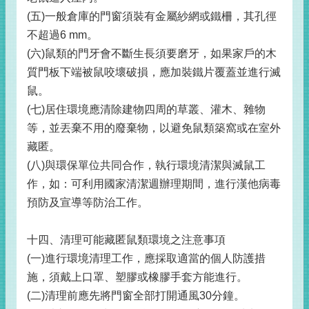
(五)一般倉庫的門窗須裝有金屬紗網或鐵柵，其孔徑
不超過6 mm。
(六)鼠類的門牙會不斷生長須要磨牙，如果家戶的木
質門板下端被鼠咬壞破損，應加裝鐵片覆蓋並進行滅
鼠。
(七)居住環境應清除建物四周的草叢、灌木、雜物
等，並丟棄不用的廢棄物，以避免鼠類築窩或在室外
藏匿。
(八)與環保單位共同合作，執行環境清潔與滅鼠工
作，如：可利用國家清潔週辦理期間，進行漢他病毒
預防及宣導等防治工作。
十四、清理可能藏匿鼠類環境之注意事項
(一)進行環境清理工作，應採取適當的個人防護措
施，須戴上口罩、塑膠或橡膠手套方能進行。
(二)清理前應先將門窗全部打開通風30分鐘。