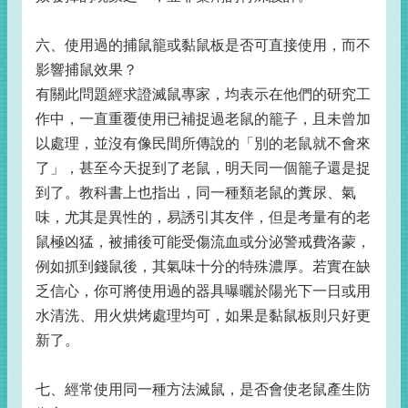
六、使用過的捕鼠籠或黏鼠板是否可直接使用，而不
影響捕鼠效果？
有關此問題經求證滅鼠專家，均表示在他們的研究工
作中，一直重覆使用已補捉過老鼠的籠子，且未曾加
以處理，並沒有像民間所傳說的「別的老鼠就不會來
了」，甚至今天捉到了老鼠，明天同一個籠子還是捉
到了。教科書上也指出，同一種類老鼠的糞尿、氣
味，尤其是異性的，易誘引其友伴，但是考量有的老
鼠極凶猛，被捕後可能受傷流血或分泌警戒費洛蒙，
例如抓到錢鼠後，其氣味十分的特殊濃厚。若實在缺
乏信心，你可將使用過的器具曝曬於陽光下一日或用
水清洗、用火烘烤處理均可，如果是黏鼠板則只好更
新了。
七、經常使用同一種方法滅鼠，是否會使老鼠產生防