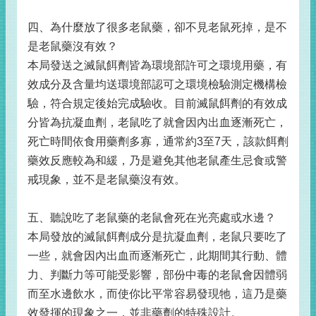
四、為什麼放了很多老鼠藥，卻不見老鼠死掉，是不
是老鼠藥沒有效？
本局發送之滅鼠餌劑皆為環境部許可之環境用藥，有
效成分及含量均送環境部認可之環境檢驗測定機構檢
驗，符合規定後始完成驗收。目前滅鼠餌劑的有效成
分皆為抗凝血劑，老鼠吃了就會因內出血逐漸死亡，
死亡時間依食用藥劑多寡，通常約3至7天，該款餌劑
藥效反應較為和緩，乃是避免其他老鼠產生忌食或警
戒現象，並不是老鼠藥沒有效。
五、聽說吃了老鼠藥的老鼠會死在光亮處或水邊？
本局發放的滅鼠餌劑成分是抗凝血劑，老鼠只要吃了
一些，就會因內出血而逐漸死亡，此期間其行動、體
力、判斷力等可能受影響，部份中毒的老鼠會因體弱
而至水邊飲水，而使你比平常容易發現牠，這乃是藥
效發揮的現象之一，並非藥劑的特殊設計。