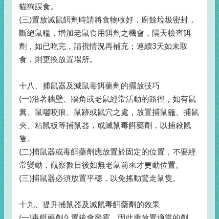
貓狗誤食。
(三)置放滅鼠餌劑時請將食物收好，廚餘垃圾密封，
斷絕鼠糧，增加老鼠食用餌劑之機會，隔天檢查餌
劑，如已吃完，請視情況再補充；連續3天如未取
食，則更換放置場所。
十八、捕鼠器及滅鼠毒餌藥劑的擺放技巧
(一)沿著牆壁、牆角或老鼠經常活動的路徑，如有鼠
糞、鼠囓咬痕、鼠跡或鼠穴之處，放置捕鼠籠、捕鼠
夾、粘鼠板等捕鼠器，或滅鼠毒餌藥劑，以捕殺鼠
隻。
(二)捕鼠器或毒餌藥劑應放置於固定的位置，不要經
常變動，觀察數日後如無老鼠前來才更動位置。
(三)捕鼠器必須放置平穩，以免搖動驚走鼠隻。
十九、提升捕鼠器及滅鼠毒餌藥劑的效果
(一)毒餌藥劑久置後會發霉，因此應放置適當的劑