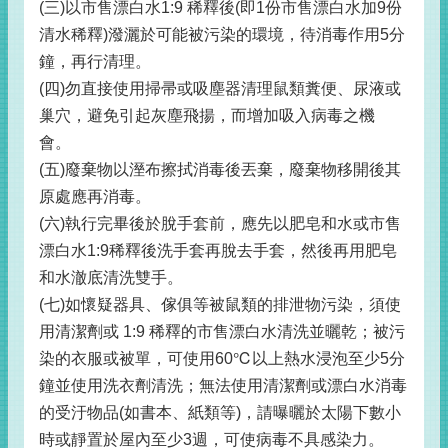
(三)以市售漂白水1:9 稀釋後(即1份市售漂白水加9份
清水稀釋)潑灑於可能被污染的環境，待消毒作用5分
鐘，再行清理。
(四)勿直接使用掃帚或吸塵器清理鼠類糞便、尿液或
巢穴，避免引起灰塵飛揚，而增加吸入病毒之機
會。
(五)廢棄物以溼布擦拭消毒後丟棄，廢棄物移開後其
原處應再消毒。
(六)執行完畢後於脫手套前，應先以肥皂和水或市售
漂白水1:9稀釋後洗手套再脫去手套，然後再用肥皂
和水澈底清洗雙手。
(七)如懷疑器具、傢俱等被鼠類的排泄物污染，須使
用清潔劑或 1:9 稀釋的市售漂白水清洗並曬乾；被污
染的衣服或被單，可使用60℃以上熱水浸泡至少5分
鐘並使用洗衣劑清洗；無法使用清潔劑或漂白水消毒
的受汙物品(如書本、紙類等)，請曝曬於太陽下數小
時或靜置於屋內至少3週，可使病毒不具感染力。