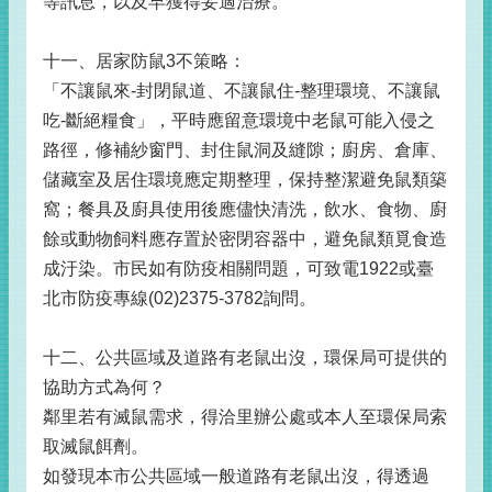
等訊息，以及早獲得妥適治療。
十一、居家防鼠3不策略：
「不讓鼠來-封閉鼠道、不讓鼠住-整理環境、不讓鼠
吃-斷絕糧食」，平時應留意環境中老鼠可能入侵之
路徑，修補紗窗門、封住鼠洞及縫隙；廚房、倉庫、
儲藏室及居住環境應定期整理，保持整潔避免鼠類築
窩；餐具及廚具使用後應儘快清洗，飲水、食物、廚
餘或動物飼料應存置於密閉容器中，避免鼠類覓食造
成汙染。市民如有防疫相關問題，可致電1922或臺
北市防疫專線(02)2375-3782詢問。
十二、公共區域及道路有老鼠出沒，環保局可提供的
協助方式為何？
鄰里若有滅鼠需求，得洽里辦公處或本人至環保局索
取滅鼠餌劑。
如發現本市公共區域一般道路有老鼠出沒，得透過