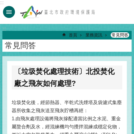
:::
跳到主要內容區塊
:::
首頁
業務資訊
常見問答
常見問答
〔垃圾焚化處理技術〕北投焚化
廠之飛灰如何處理?
垃圾焚化後，經節熱器、半乾式洗煙塔及袋濾式集塵
器所收集之飛灰送至飛灰貯槽再經：
1.由飛灰處理設備將飛灰摻配適當比例之水泥、重金
屬螯合劑及水，經混練機均勻攪拌混練成穩定化物，