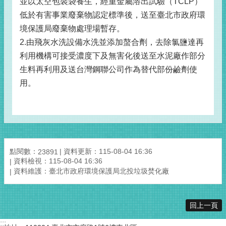
並以太空包裝袋養生，經重金屬溶出試驗（TCLP）
低於有害事業廢棄物認定標準後，送至臺北市政府環
境保護局廢棄物處理場暫存。
2.由飛灰水洗設備水洗並添加螯合劑，去除氯鹽達再
利用機構可接受濃度下及無害化後送至水泥廠作部分
生料再利用及送台灣鋼聯公司作為替代部份鹼劑使
用。
點閱數：
資料更新：115-08-04 16:36
23891
資料檢視：115-08-04 16:36
資料維護：臺北市政府環境保護局北投垃圾焚化廠
回上一頁
:::