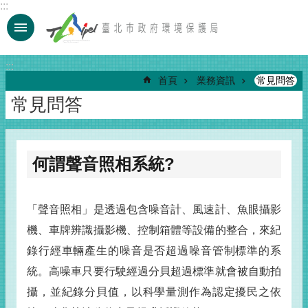
:::
跳到主要內容區塊
:::
首頁
業務資訊
常見問答
常見問答
何謂聲音照相系統?
「聲音照相」是透過包含噪音計、風速計、魚眼攝影
機、車牌辨識攝影機、控制箱體等設備的整合，來紀
錄行經車輛產生的噪音是否超過噪音管制標準的系
統。高噪車只要行駛經過分貝超過標準就會被自動拍
攝，並紀錄分貝值，以科學量測作為認定擾民之依