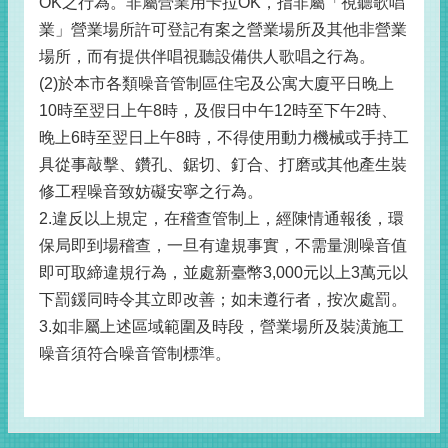
OK之行為。非屬營業用卡拉OK，指非屬「視聽歌唱
業」營業場所許可登記有案之營業場所及其他非營業
場所，而有提供伴唱視聽設備供人歌唱之行為。
(2)於本市各類噪音管制區住宅及公寓大廈平日晚上
10時至翌日上午8時，及假日中午12時至下午2時、
晚上6時至翌日上午8時，不得使用動力機械或手持工
具從事敲擊、鑽孔、鋸切、釘合、打磨或其他產生裝
修工程噪音致妨礙安寧之行為。
2.違反以上規定，在稽查管制上，經陳情通報後，環
保局即到場稽查，一旦有違規事實，不需量測噪音值
即可取締違規行為，並處新臺幣3,000元以上3萬元以
下罰鍰同時令其立即改善；如未遵行者，按次處罰。
3.如非屬上述區域範圍及時段，營業場所及裝潢施工
噪音須符合噪音管制標準。