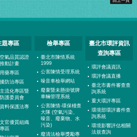
回上一頁
主題專區
檢舉專區
臺北市環評資訊
查詢專區
空氣品質認證
臺北市陳情系統
1999
推動計畫
環評會議資訊
公害陳情受理系統
用藥專區
環評會議直播
噪音車檢舉網站
擾防治專區
臺北市書件審查查
廢棄暨未懸掛號牌
主流化專區暨
詢系統
車輛管理系統
防護委員會
重大環評專區
公害陳情-環保稽查
資料保護法專
環境部環評書件查
大隊 (空氣污染、
詢系統
噪音、廢棄物、水
文官優質組織
污染)
環境影響評估相關
專區
法規查詢
廢清法檢舉獎勵專