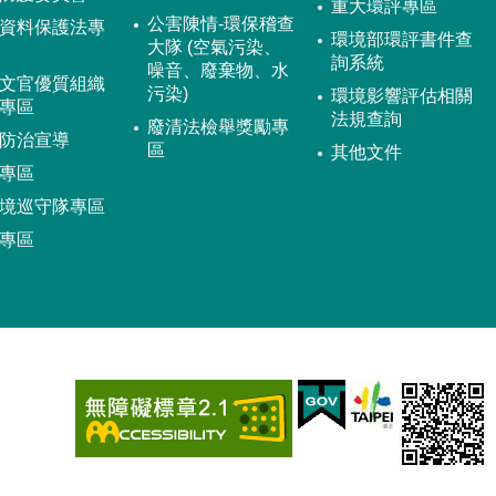
重大環評專區
公害陳情-環保稽查
資料保護法專
環境部環評書件查
大隊 (空氣污染、
詢系統
噪音、廢棄物、水
文官優質組織
污染)
環境影響評估相關
專區
法規查詢
廢清法檢舉獎勵專
防治宣導
區
其他文件
專區
境巡守隊專區
專區