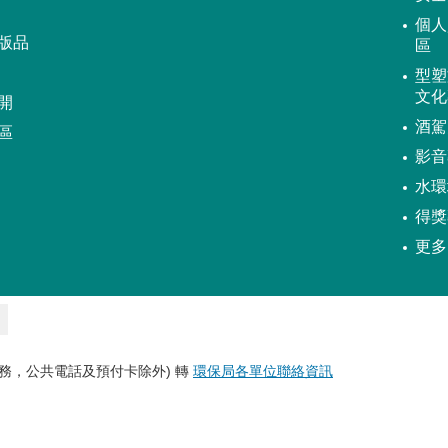
個人
版品
區
型塑
文化
開
酒駕
區
影音
水環
得獎
更多
務，公共電話及預付卡除外) 轉
環保局各單位聯絡資訊