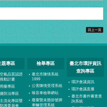
回上一頁
主題專區
檢舉專區
臺北市環評資訊
查詢專區
空氣品質認證
臺北市陳情系統
1999
推動計畫
環評會議資訊
公害陳情受理系統
用藥專區
環評會議直播
噪音車檢舉網站
擾防治專區
臺北市書件審查查
廢棄暨未懸掛號牌
主流化專區暨
詢系統
車輛管理系統
防護委員會