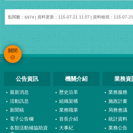
點閱數：
資料更新：115-07-21 11:07
資料檢視：115-07-21 
6974
關閉
:::
公告資訊
機關介紹
業務資
最新消息
歷史沿革
業務服務
活動訊息
組織架構
施政計畫
新聞稿
業務職掌
局務會議
電子公告欄
首長介紹
統計資料
各類活動補協助資
大事紀
業務公告