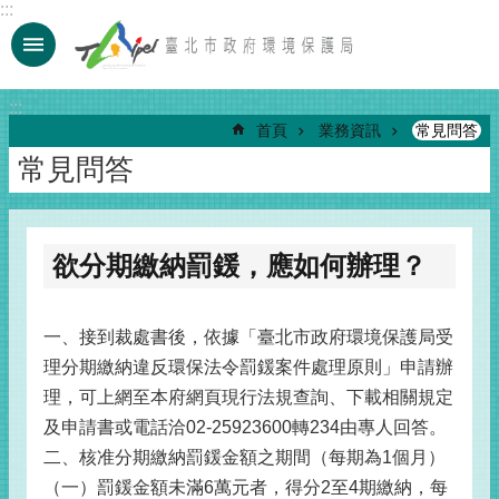
:::
跳到主要內容區塊
:::
首頁
業務資訊
常見問答
常見問答
欲分期繳納罰鍰，應如何辦理？
一、接到裁處書後，依據「臺北市政府環境保護局受
理分期繳納違反環保法令罰鍰案件處理原則」申請辦
理，可上網至本府網頁現行法規查詢、下載相關規定
及申請書或電話洽02-25923600轉234由專人回答。
二、核准分期繳納罰鍰金額之期間（每期為1個月）
（一）罰鍰金額未滿6萬元者，得分2至4期繳納，每