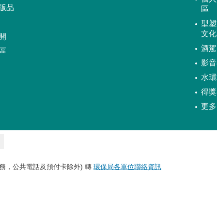
版品
區
型塑
文化
開
酒駕
區
影音
水環
得獎
更多
務，公共電話及預付卡除外) 轉
環保局各單位聯絡資訊