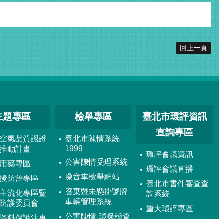
回上一頁
主題專區
檢舉專區
臺北市環評資訊
查詢專區
空氣品質認證
臺北市陳情系統
1999
推動計畫
環評會議資訊
公害陳情受理系統
用藥專區
環評會議直播
噪音車檢舉網站
擾防治專區
臺北市書件審查查
廢棄暨未懸掛號牌
主流化專區暨
詢系統
車輛管理系統
防護委員會
重大環評專區
公害陳情-環保稽查
資料保護法專