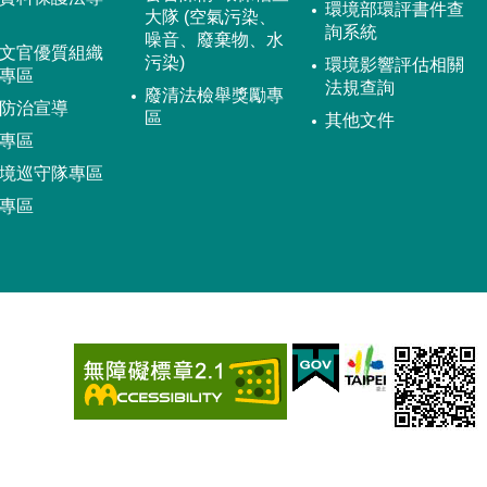
環境部環評書件查
大隊 (空氣污染、
詢系統
噪音、廢棄物、水
文官優質組織
污染)
環境影響評估相關
專區
法規查詢
廢清法檢舉獎勵專
防治宣導
區
其他文件
專區
境巡守隊專區
專區