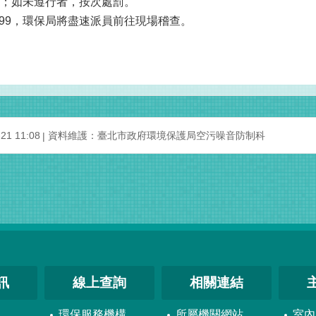
善；如未遵行者，按次處罰。
999，環保局將盡速派員前往現場稽查。
1 11:08
資料維護：臺北市政府環境保護局空污噪音防制科
訊
線上查詢
相關連結
環保服務機構
所屬機關網站
室內