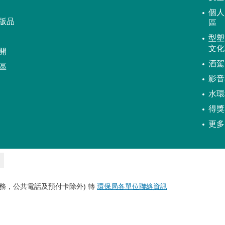
個人
版品
區
型塑
文化
開
酒駕
區
影音
水環
得獎
更多
務，公共電話及預付卡除外) 轉
環保局各單位聯絡資訊