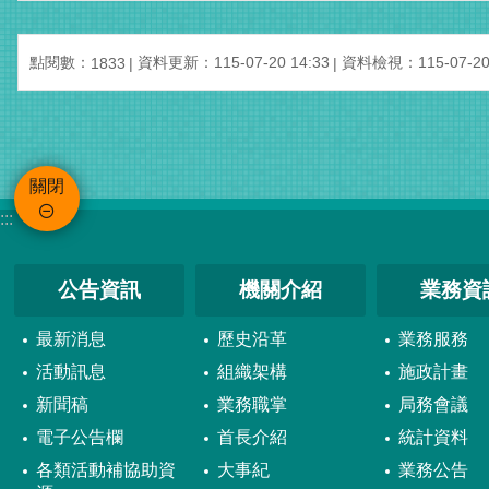
點閱數：
資料更新：115-07-20 14:33
資料檢視：115-07-20 
1833
關閉
:::
公告資訊
機關介紹
業務資
最新消息
歷史沿革
業務服務
活動訊息
組織架構
施政計畫
新聞稿
業務職掌
局務會議
電子公告欄
首長介紹
統計資料
各類活動補協助資
大事紀
業務公告