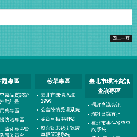
回上一頁
主題專區
檢舉專區
臺北市環評資訊
查詢專區
空氣品質認證
臺北市陳情系統
1999
推動計畫
環評會議資訊
公害陳情受理系統
用藥專區
環評會議直播
噪音車檢舉網站
擾防治專區
臺北市書件審查查
廢棄暨未懸掛號牌
主流化專區暨
詢系統
車輛管理系統
防護委員會