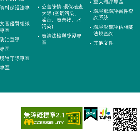
重大環評專區
公害陳情-環保稽查
資料保護法專
環境部環評書件查
大隊 (空氣污染、
詢系統
噪音、廢棄物、水
文官優質組織
污染)
環境影響評估相關
專區
法規查詢
廢清法檢舉獎勵專
防治宣導
區
其他文件
專區
境巡守隊專區
專區