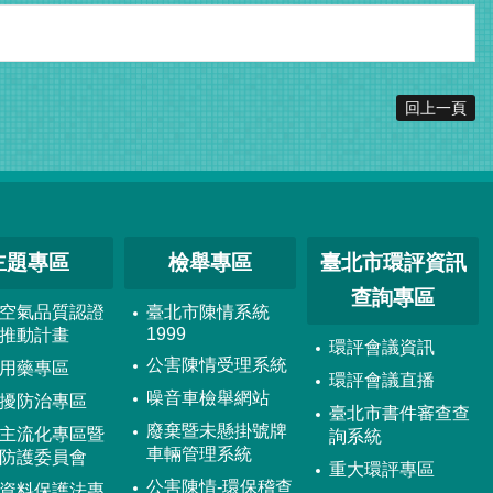
回上一頁
主題專區
檢舉專區
臺北市環評資訊
查詢專區
空氣品質認證
臺北市陳情系統
1999
推動計畫
環評會議資訊
公害陳情受理系統
用藥專區
環評會議直播
噪音車檢舉網站
擾防治專區
臺北市書件審查查
廢棄暨未懸掛號牌
主流化專區暨
詢系統
車輛管理系統
防護委員會
重大環評專區
公害陳情-環保稽查
資料保護法專