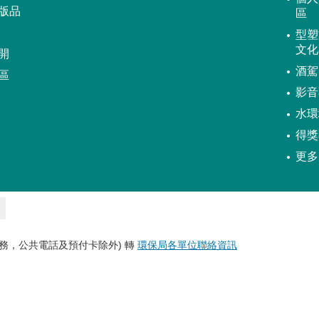
版品
區
型塑
文化
開
酒駕
區
影音
水環
得獎
更多
務，公共電話及預付卡除外) 轉
環保局各單位聯絡資訊