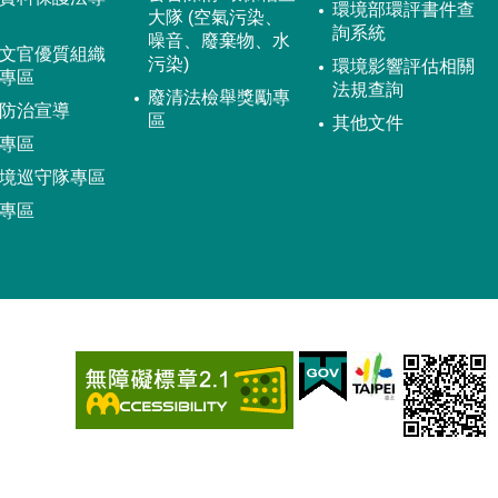
環境部環評書件查
大隊 (空氣污染、
詢系統
噪音、廢棄物、水
文官優質組織
污染)
環境影響評估相關
專區
法規查詢
廢清法檢舉獎勵專
防治宣導
區
其他文件
專區
境巡守隊專區
專區