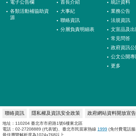
電子公告欄
首長介紹
統計資料
各類活動補協助資
大事紀
業務公告
源
聯絡資訊
法規資訊
分層負責明細表
文宣品及出
常見問答
政府資訊公
公文公開專
更多
聯絡資訊
隱私權及資訊安全政策
政府網站資料開放宣告
地址：110204 臺北市市府路1號6樓東北區
電話：02-27208889 (代表號)、臺北市民當家熱線
1999
(免付費電話服
最佳瀏覽解析度為1024x768以上