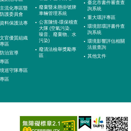
臺北市書件審查查
廢棄暨未懸掛號牌
主流化專區暨
詢系統
車輛管理系統
防護委員會
重大環評專區
公害陳情-環保稽查
資料保護法專
環境部環評書件查
大隊 (空氣污染、
詢系統
噪音、廢棄物、水
文官優質組織
污染)
環境影響評估相關
專區
法規查詢
廢清法檢舉獎勵專
防治宣導
區
其他文件
專區
境巡守隊專區
專區