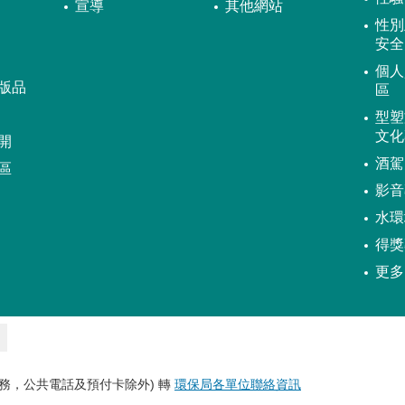
宣導
其他網站
性別
安全
個人
版品
區
型塑
文化
開
酒駕
區
影音
水環
得獎
更多
務，公共電話及預付卡除外) 轉
環保局各單位聯絡資訊