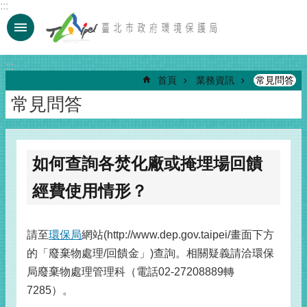
:::
跳到主要內容區塊
:::
首頁
業務資訊
常見問答
常見問答
如何查詢各焚化廠或掩埋場回饋
經費使用情形？
請至
環保局
網站(http://www.dep.gov.taipei/畫面下方
的「廢棄物處理/回饋金」)查詢。相關疑義請洽環保
局廢棄物處理管理科（電話02-27208889轉
7285）。