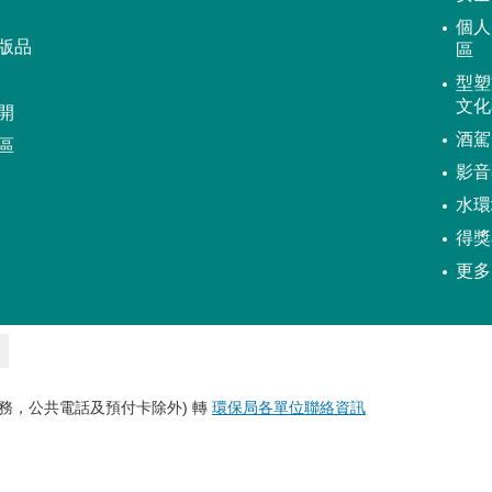
個人
版品
區
型塑
文化
開
酒駕
區
影音
水環
得獎
更多
務，公共電話及預付卡除外) 轉
環保局各單位聯絡資訊