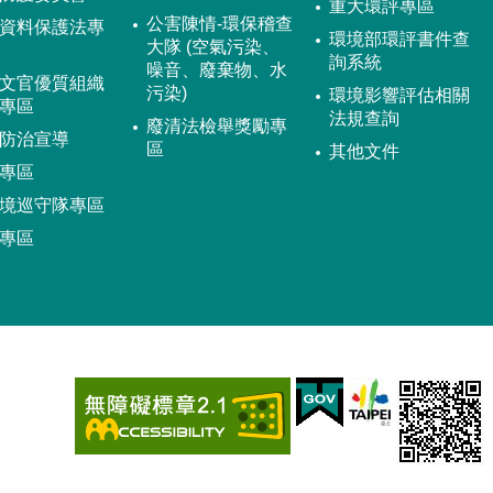
重大環評專區
公害陳情-環保稽查
資料保護法專
環境部環評書件查
大隊 (空氣污染、
詢系統
噪音、廢棄物、水
文官優質組織
污染)
環境影響評估相關
專區
法規查詢
廢清法檢舉獎勵專
防治宣導
區
其他文件
專區
境巡守隊專區
專區