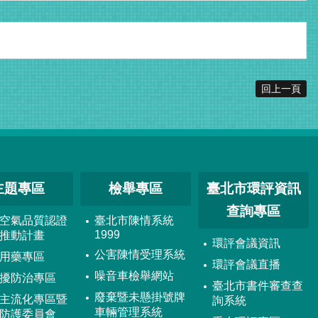
回上一頁
主題專區
檢舉專區
臺北市環評資訊
查詢專區
空氣品質認證
臺北市陳情系統
1999
推動計畫
環評會議資訊
公害陳情受理系統
用藥專區
環評會議直播
噪音車檢舉網站
擾防治專區
臺北市書件審查查
廢棄暨未懸掛號牌
主流化專區暨
詢系統
車輛管理系統
防護委員會