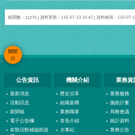
點閱數：
資料更新：115-07-13 15:47
資料檢視：115-07-13
11275
關閉
:::
公告資訊
機關介紹
業務資
最新消息
歷史沿革
業務服務
活動訊息
組織架構
施政計畫
新聞稿
業務職掌
局務會議
電子公告欄
首長介紹
統計資料
各類活動補協助資
大事紀
業務公告