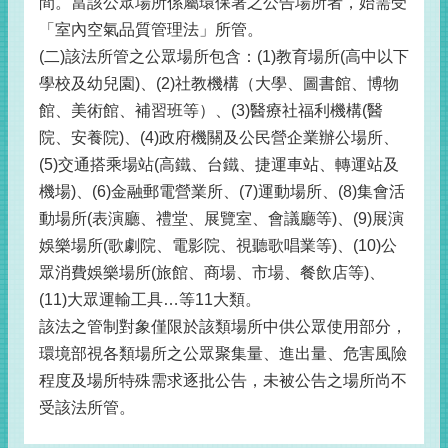
間。當該公眾場所係屬環保署之公告場所者，始需受
「室內空氣品質管理法」所管。
(二)該法所管之公眾場所包含：(1)教育場所(高中以下
學校及幼兒園)、(2)社教機構（大學、圖書館、博物
館、美術館、補習班等）、(3)醫療社福利機構(醫
院、安養院)、(4)政府機關及公民營企業辦公場所、
(5)交通搭乘場站(高鐵、台鐵、捷運車站、轉運站及
機場)、(6)金融郵電營業所、(7)運動場所、(8)集會活
動場所(表演廳、禮堂、展覽室、會議廳等)、(9)展演
娛樂場所(歌劇院、電影院、視聽歌唱業等)、(10)公
眾消費娛樂場所(旅館、商場、市場、餐飲店等)、
(11)大眾運輸工具…等11大類。
該法之管制對象僅限於該類場所中供公眾使用部分，
環境部視各類場所之公眾聚集量、進出量、危害風險
程度及場所特殊需求逐批公告，未被公告之場所尚不
受該法所管。