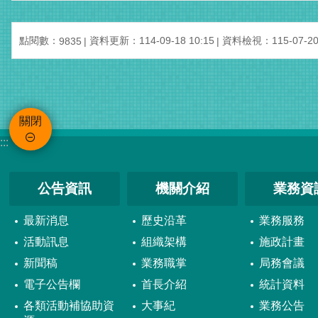
點閱數：
資料更新：114-09-18 10:15
資料檢視：115-07-20 
9835
關閉
:::
公告資訊
機關介紹
業務資
最新消息
歷史沿革
業務服務
活動訊息
組織架構
施政計畫
新聞稿
業務職掌
局務會議
電子公告欄
首長介紹
統計資料
各類活動補協助資
大事紀
業務公告