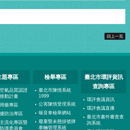
回上一頁
主題專區
檢舉專區
臺北市環評資訊
查詢專區
空氣品質認證
臺北市陳情系統
1999
推動計畫
環評會議資訊
公害陳情受理系統
用藥專區
環評會議直播
噪音車檢舉網站
擾防治專區
臺北市書件審查查
廢棄暨未懸掛號牌
主流化專區暨
詢系統
車輛管理系統
防護委員會