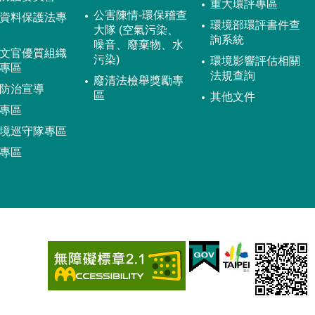
重大環評專區
公害陳情-環保稽查
資料保護法專
環境部環評書件查
大隊 (空氣污染、
詢系統
噪音、廢棄物、水
文官優質組織
污染)
環境影響評估相關
專區
法規查詢
廢清法檢舉獎勵專
防治宣導
區
其他文件
專區
境巡守隊專區
專區