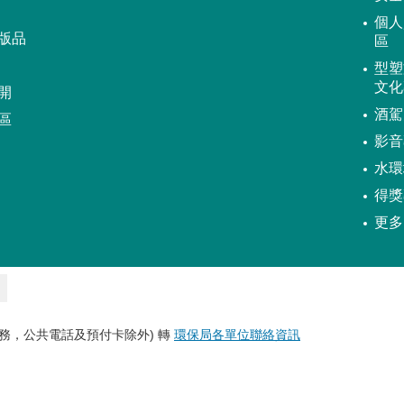
個人
版品
區
型塑
文化
開
酒駕
區
影音
水環
得獎
更多
務，公共電話及預付卡除外) 轉
環保局各單位聯絡資訊