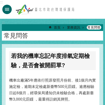
:::
跳到主要內容區塊
:::
首頁
業務資訊
常見問答
常見問答
若我的機車忘記年度排氣定期檢
驗，是否會被開罰單?
機車出廠滿5年應依行照原發照月份前、後1個月內實
施定檢，逾期未定檢處新臺幣500元罰鍰。逾應檢驗
日起6個月，經環保局通知仍未檢驗合格，再處新臺
幣3,000元罰鍰 ，最重得註銷其牌照。