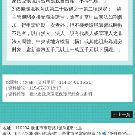
象接受環境講習均應親自出席，不得代理。」
3.依據環境教育法第二十四條之一第二項規定：「經
主管機關令接受環境講習，除有正當理由無法如期參
加，得申請延期一次者外，拒不接受環境講習或時數
不足者，以自然人、法人、設有代表人或管理人之非
法人團體、中央或地方機關（構）或其他組織為處分
對象，處新臺幣五千元以上一萬五千元以下罰鍰。」
點閱數：
資料更新：114-04-01 16:21
12040
資料檢視：115-07-30 18:17
資料維護：臺北市政府環境保護局綜合企劃科
回上一頁
:::
地址：110204 臺北市市府路1號6樓東北區
電話：02-27208889 (代表號)、臺北市民當家熱線
1999
(免付費電話