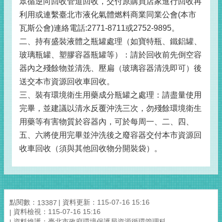
眾循逆向回收管道回收，交付原購買店家進行回收再
利用或連繫臺北市液化氣體燃料商業同業公會(本市
瓦斯公會)連絡電話:2771-8711或2752-9895。
二、持有盛裝液體之瓶罐處理（如寶特瓶、鐵鋁罐、
玻璃瓶罐、塑膠容器瓶罐等）：請於回收前先倒空容
器內之殘餘物並清洗、壓扁（玻璃容器清洗即可）後
送交本市資源回收車回收。
三、裝有環境衛生用藥成分瓶罐之處理：請盡量使用
完畢，並建議以清水反覆沖洗三次，勿殘餘環境衛生
用藥等有害物質於容器內，可於每周一、二、四、
五、六將使用完畢並沖洗後之廢容器交付本市資源回
收車回收（須與其他回收物分開裝袋）。
點閱數：
資料更新：115-07-16 15:16
13387
資料檢視：115-07-16 15:16
資料維護：臺北市政府環境保護局資源循環管理科