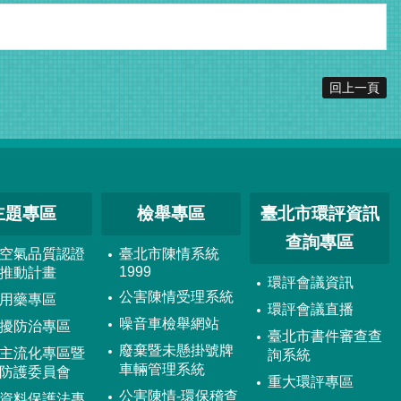
回上一頁
主題專區
檢舉專區
臺北市環評資訊
查詢專區
空氣品質認證
臺北市陳情系統
1999
推動計畫
環評會議資訊
公害陳情受理系統
用藥專區
環評會議直播
噪音車檢舉網站
擾防治專區
臺北市書件審查查
廢棄暨未懸掛號牌
主流化專區暨
詢系統
車輛管理系統
防護委員會
重大環評專區
公害陳情-環保稽查
資料保護法專