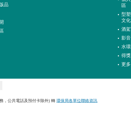
版品
區
型塑
文化
開
酒駕
區
影音
水環
得獎
更多
務，公共電話及預付卡除外) 轉
環保局各單位聯絡資訊