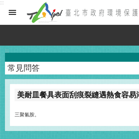
:::
跳到主要內容區塊
:::
常見問答
美耐皿餐具表面刮痕裂縫遇熱食容易
三聚氰胺。