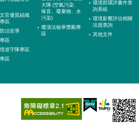
環境部環評書件查
大隊 (空氣污染、
詢系統
噪音、廢棄物、水
文官優質組織
污染)
環境影響評估相關
專區
法規查詢
廢清法檢舉獎勵專
防治宣導
區
其他文件
專區
境巡守隊專區
專區