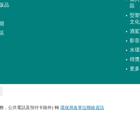
版品
區
型塑
文化
開
酒駕
區
影音
水環
得獎
更多
務，公共電話及預付卡除外) 轉
環保局各單位聯絡資訊