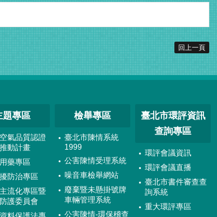
回上一頁
主題專區
檢舉專區
臺北市環評資訊
查詢專區
空氣品質認證
臺北市陳情系統
1999
推動計畫
環評會議資訊
公害陳情受理系統
用藥專區
環評會議直播
噪音車檢舉網站
擾防治專區
臺北市書件審查查
廢棄暨未懸掛號牌
主流化專區暨
詢系統
車輛管理系統
防護委員會
重大環評專區
公害陳情-環保稽查
資料保護法專