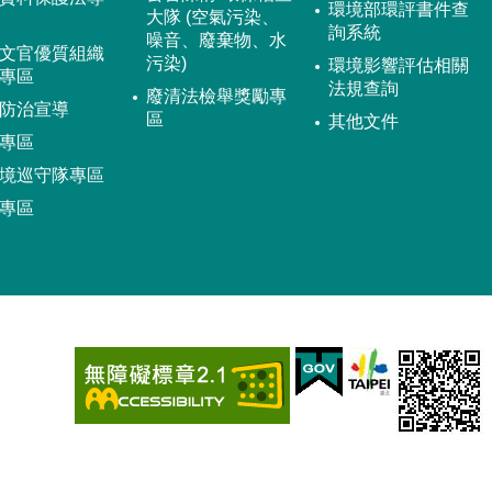
環境部環評書件查
大隊 (空氣污染、
詢系統
噪音、廢棄物、水
文官優質組織
污染)
環境影響評估相關
專區
法規查詢
廢清法檢舉獎勵專
防治宣導
區
其他文件
專區
境巡守隊專區
專區