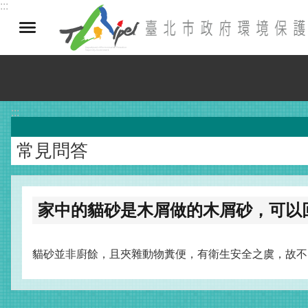
:::
跳到主要內容區塊
:::
常見問答
家中的貓砂是木屑做的木屑砂，可以
貓砂並非廚餘，且夾雜動物糞便，有衛生安全之虞，故不回收