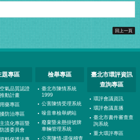
回上一頁
主題專區
檢舉專區
臺北市環評資訊
查詢專區
空氣品質認證
臺北市陳情系統
1999
推動計畫
環評會議資訊
公害陳情受理系統
用藥專區
環評會議直播
噪音車檢舉網站
擾防治專區
臺北市書件審查查
廢棄暨未懸掛號牌
主流化專區暨
詢系統
車輛管理系統
防護委員會
重大環評專區
公害陳情-環保稽查
資料保護法專