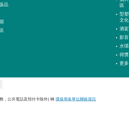
版品
區
型塑
文化
開
酒駕
區
影音
水環
得獎
更多
務，公共電話及預付卡除外) 轉
環保局各單位聯絡資訊