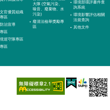
環境部環評書件查
大隊 (空氣污染、
詢系統
噪音、廢棄物、水
文官優質組織
污染)
環境影響評估相關
專區
法規查詢
廢清法檢舉獎勵專
防治宣導
區
其他文件
專區
境巡守隊專區
專區