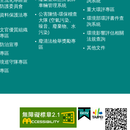
主流化專區暨
詢系統
車輛管理系統
防護委員會
重大環評專區
公害陳情-環保稽查
資料保護法專
環境部環評書件查
大隊 (空氣污染、
詢系統
噪音、廢棄物、水
文官優質組織
污染)
環境影響評估相關
專區
法規查詢
廢清法檢舉獎勵專
防治宣導
區
其他文件
專區
境巡守隊專區
專區