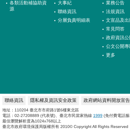
各類活動補協助資
大事紀
業務公告
源
聯絡資訊
法規資訊
分層負責明細表
文宣品及出
常見問答
政府資訊公
公文公開專
更多
聯絡資訊
隱私權及資訊安全政策
政府網站資料開放宣告
地址：110204 臺北市市府路1號6樓東北區
電話：02-27208889 (代表號)、臺北市民當家熱線
1999
(免付費電話服
最佳瀏覽解析度為1024x768以上
臺北市政府環境保護局版權所有 2010© Copyright All Rights Reserved