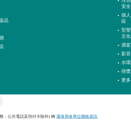
性別
安全
個人
版品
區
型塑
文化
開
酒駕
區
影音
水環
得獎
更多
務，公共電話及預付卡除外) 轉
環保局各單位聯絡資訊