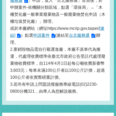
服務通
」申請，進入「台北服務通」首頁後，於
申辦案件-依機關分類區域，點選「環保局」→「木
柵焚化廠一般事業廢棄物及一般廢棄物焚化申請（木
柵垃圾焚化廠）」辦理。
或於本廠網站（網址https://www.mcrip.gov.taipei/
[連
結]
）點選
申請案件
(連結至
台北服務通
)辦
理。
2.要銷毀物品需自行載運進廠，本廠不派車代為搬
運，代處理收費標準依臺北市政府公告受託代處理廢
棄物收費標準，自114年4月1日起每公噸收費新臺幣
3,603元；每車未滿100公斤者以100公斤計價，超過
100公斤者依實際磅重計價。
3.若尚有申請上問題請撥服務專線電話(02)2230-
0800分機321，由專人為您解說服務。