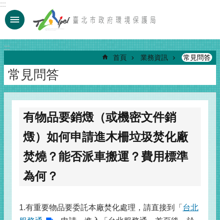
:::
跳到主要內容區塊
:::
首頁
業務資訊
常見問答
常見問答
有物品要銷燬（或機密文件銷
燬）如何申請進木柵垃圾焚化廠
焚燒？能否派車搬運？費用標準
為何？
1.有重要物品要委託本廠焚化處理，請直接到「
台北