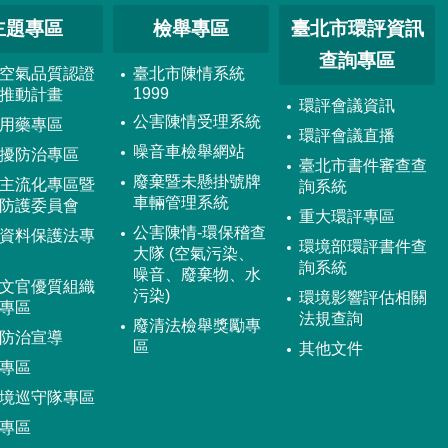
主題專區
檢舉專區
臺北市環評資訊
查詢專區
空氣品質認證
臺北市陳情系統
1999
推動計畫
環評會議資訊
公害陳情受理系統
用藥專區
環評會議直播
噪音車檢舉網站
擾防治專區
臺北市書件審查查
廢棄暨未懸掛號牌
主流化專區暨
詢系統
車輛管理系統
防護委員會
重大環評專區
公害陳情-環保稽查
資料保護法專
環境部環評書件查
大隊 (空氣污染、
詢系統
噪音、廢棄物、水
文官優質組織
污染)
環境影響評估相關
專區
法規查詢
廢清法檢舉獎勵專
防治宣導
區
其他文件
專區
境巡守隊專區
專區