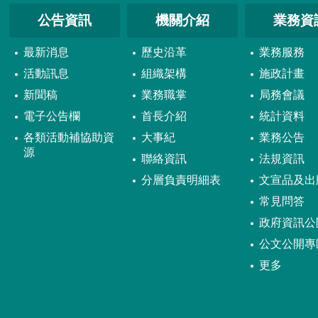
公告資訊
機關介紹
業務資
最新消息
歷史沿革
業務服務
活動訊息
組織架構
施政計畫
新聞稿
業務職掌
局務會議
電子公告欄
首長介紹
統計資料
各類活動補協助資
大事紀
業務公告
源
聯絡資訊
法規資訊
分層負責明細表
文宣品及出
常見問答
政府資訊公
公文公開專
更多