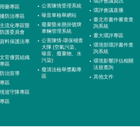
環評會議資訊
公害陳情受理系統
用藥專區
環評會議直播
噪音車檢舉網站
擾防治專區
臺北市書件審查查
廢棄暨未懸掛號牌
主流化專區暨
詢系統
車輛管理系統
防護委員會
重大環評專區
公害陳情-環保稽查
資料保護法專
環境部環評書件查
大隊 (空氣污染、
詢系統
噪音、廢棄物、水
文官優質組織
污染)
環境影響評估相關
專區
法規查詢
廢清法檢舉獎勵專
防治宣導
區
其他文件
專區
境巡守隊專區
專區