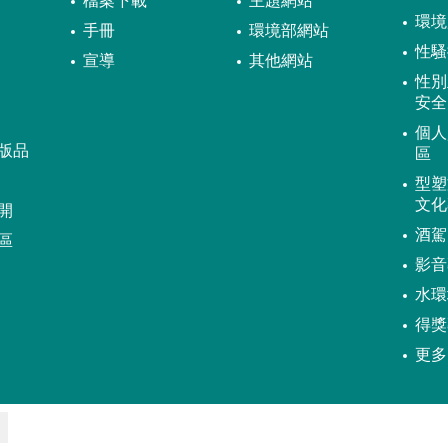
檔案下載
主題網站
環境
手冊
環境部網站
性騷
宣導
其他網站
性別
安全
個人
版品
區
型塑
文化
開
酒駕
區
影音
水環
得獎
更多