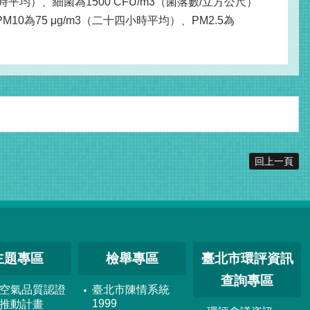
時平均）、細菌為1500 CFU/m3（菌落數/立方公尺）
0為75 μg/m3（二十四小時平均）、PM2.5為
回上一頁
主題專區
檢舉專區
臺北市環評資訊
查詢專區
空氣品質認證
臺北市陳情系統
1999
推動計畫