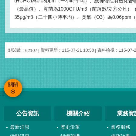
(HCHO)為0.08ppm（一小時平均）、總揮發性有機化合
（最高值）、真菌為1000CFU/m3（菌落數/立方公尺）
35μg/m3（二十四小時平均）、臭氧（O3）為0.06pp
點閱數：
資料更新：115-07-21 10:58
資料檢視：115-07-21
62107
關閉
:::
公告資訊
機關介紹
業務資
最新消息
歷史沿革
業務服務