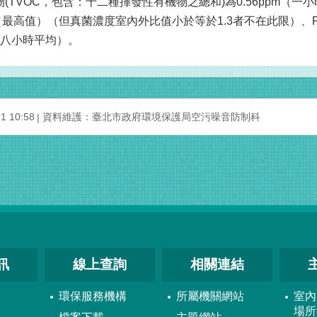
物(TVOC，包含：十二種揮發性有機物之總和)為0.56ppm（一小
（最高值）（但真菌濃度室內外比值小於等於1.3者不在此限）、PM1
m（八小時平均）。
 10:58
資料維護：臺北市政府環境保護局空污噪音防制科
訊
線上查詢
相關連結
環保服務機構
所屬機關網站
室內
場所