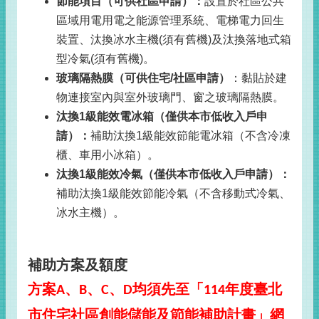
節能項目（可供社區申請）：
設置於社區公共
區域用電用電之能源管理系統、電梯電力回生
裝置、汰換冰水主機
(
須有舊機
)
及汰換落地式箱
型冷氣
(
須有舊機
)
。
玻璃隔熱膜（可供住宅
/
社區申請）
：黏貼於建
物連接室內與室外玻璃門、窗之玻璃隔熱膜。
汰換
1
級能效電冰箱（僅供本市低收入戶申
請）：
補助汰換
1
級能效節能電冰箱（不含冷凍
櫃、車用小冰箱）。
汰換
1
級能效冷氣（僅供本市低收入戶申請）：
補助汰換
1
級能效節能冷氣（不含移動式冷氣、
冰水主機）。
補助方案及額度
方案
、
、
、
均須先至「
年度臺北
A
B
C
D
114
市住宅社區創能儲能及節能補助計畫」網