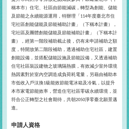
稱本市）住宅、社區由節能減碳，轉型為創能、儲能
及節能之永續能源運用，特辦理「
年度臺北市住
114
宅社區創能儲能及節能補助計畫」（下稱本計畫），
宅社區及團體創能儲能及節能補助計畫」（下稱本計
畫），經第一階段補助截止後，仍有未申請補助之額
度，特開放第二階段補助，透過補助住宅社區，建置
創能設備，並搭配儲能設施及節能設備，又透過補助
住宅社區裝設建物之玻璃隔熱膜，有效減少室外環境
熱因素對於室內空調造成負荷耗電量，另藉由補助本
市低收入戶汰換
級能效節能電冰箱及冷氣，以提升
1
本市家電節能效率，營造住宅社區零碳永續環境，並
符合公正轉型之社會期待，共朝
淨零臺北願景邁
2050
進。
申請人資格