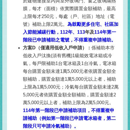
於建物連接室內與室外玻璃門、窗之玻璃隔熱
膜，每才（面積）依實際購置金額補助，最高
上限每才
250
元，每處（戶、社區）地址（電
號）補助上限
2
萬元。
為鼓勵更多住宅、社區加
入節能減碳行動，
112
年、
113
年及
114
年第一
階段已申請補助之電號，不得重複申請補助。
方案
D
（僅適用低收入戶申請）：
係補助本市
低收入戶汰換
(
須有舊機
)1
級能效電冰箱或冷
氣，每戶限補助
1
台電冰箱及
1
台冷氣，電冰箱
每台購置金額未達
1
萬
5,000
元者依購置金額全
額補助，購置金額達
1
萬
5,000
元以上者，補助
上限為
1
萬
5,000
元；冷氣每台購置金額未達
2
萬
5,000
元者依購置金額全額補助，購置金額達
2
萬
5,000
元以上者，補助上限為
2
萬
5,000
元。
114
年第一階段已申請補助項目，不得重複申
請補助（例如第一階段已申請電冰箱者，第二
階段只可申請冷氣補助）。