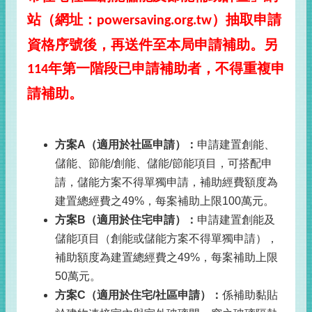
站（網址：
）抽取申請
powersaving.org.tw
資格序號後，再送件至本局申請補助。另
年第一階段已申請補助者，不得重複申
114
請補助。
方案
A
（適用於社區申請）：
申請建置創能、
儲能、節能
/
創能、儲能
/
節能項目，可搭配申
請，儲能方案不得單獨申請，補助經費額度為
建置總經費之
49%
，每案補助上限
100
萬元。
方案
B
（適用於住宅申請）：
申請建置創能及
儲能項目（創能或儲能方案不得單獨申請），
補助額度為建置總經費之
49%
，每案補助上限
50
萬元。
方案
C
（適用於住宅
/
社區申請）：
係補助黏貼