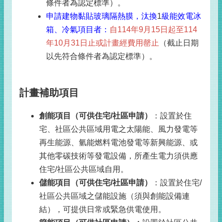
條件者為認定標準）。
申請建物黏貼玻璃隔熱膜，汰換
1
級能效電冰
箱、冷氣項目者：
自
114
年
9
月
15
日起至
114
年
10
月
31
日止或計畫經費用罄止
（截止日期
以先符合條件者為認定標準）。
計畫補助項目
創能項目（可供住宅
/
社區申請）
：設置於住
宅、社區公共區域用電之太陽能、風力發電等
再生能源、氫能燃料電池發電等新興能源、或
其他零碳技術等發電設備，所產生電力須供應
住宅
/
社區公共區域自用。
儲能項目（可供住宅
/
社區申請）
：設置於住宅
/
社區公共區域之儲能設施（須與創能設備連
結），可提供日常或緊急供電使用。