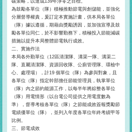
碳策略，以達成139年淨零之目標。
為鼓勵各單位（隊）積極推動節電與創儲能，並強化
分層督導權責，爰訂定本實施計畫，供本局各單位
（隊）據以遵循，期藉由獎勵誘因，並加強宣導及鼓
勵各單位同仁，於不影響勤務下，積極投入節能減碳
措施以提升本局整體節電執行成效。
二、實施作法
本局各外勤單位（12區清潔隊、溝渠一隊、溝渠二
隊、直屬清潔隊、資源回收隊、公廁管理隊、環檢中
心、處理場），計19 個單位（隊）為參與對象，且
各單位（隊）指定幹部擔任節能管理員，執掌單位
（隊）內之節約能源工作，以每半年將綜整各單位
（隊）用電情形（以台電公司提供之用電度數為
準），督導考核各單位（隊）之節能成效簽報獎勵節
電績優單位（隊），並列入年度各單位年終考績甲等
比例。
三、節電成效