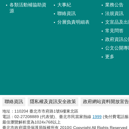
各類活動補協助資
大事紀
業務公告
源
聯絡資訊
法規資訊
分層負責明細表
文宣品及出
常見問答
政府資訊公
公文公開專
更多
聯絡資訊
隱私權及資訊安全政策
政府網站資料開放宣告
地址：110204 臺北市市府路1號6樓東北區
電話：02-27208889 (代表號)、臺北市民當家熱線
1999
(免付費電話服
最佳瀏覽解析度為1024x768以上
臺北市政府環境保護局版權所有 2010© Copyright All Rights Reserved