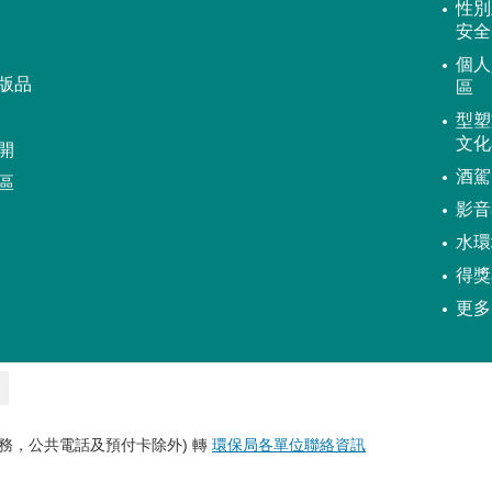
性別
安全
個人
版品
區
型塑
文化
開
酒駕
區
影音
水環
得獎
更多
務，公共電話及預付卡除外) 轉
環保局各單位聯絡資訊