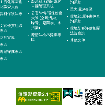
廢棄暨未懸掛號牌
主流化專區暨
詢系統
車輛管理系統
防護委員會
重大環評專區
公害陳情-環保稽查
資料保護法專
環境部環評書件查
大隊 (空氣污染、
詢系統
噪音、廢棄物、水
文官優質組織
污染)
環境影響評估相關
專區
法規查詢
廢清法檢舉獎勵專
防治宣導
區
其他文件
專區
境巡守隊專區
專區