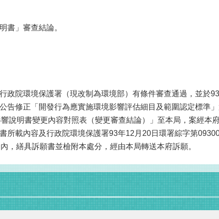
明書」審查結論。
院環境保護署（現改制為環境部）有條件審查通過，並於93年12
告修正「開發行為應實施環境影響評估細目及範圍認定標準」第3
環境影響說明書變更內容對照表（變更審查結論）」至本局，案經本
載內容及行政院環境保護署93年12月20日環署綜字第09300
日內，繕具訴願書並檢附本處分，經由本局轉送本府訴願。