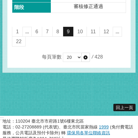
審核修正通過
1
...
6
7
8
9
10
11
12
...
22
每頁筆數
/
428
回上一頁
:::
地址：110204 臺北市市府路1號6樓東北區
電話：02-27208889 (代表號)、臺北市民當家熱線
1999
(免付費電話
服務，公共電話及預付卡除外) 轉
環保局各單位聯絡資訊